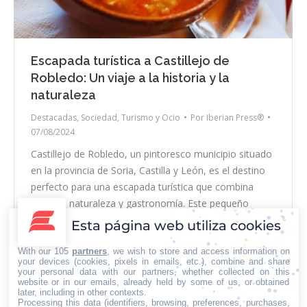
Escapada turística a Castillejo de
Robledo: Un viaje a la historia y la
naturaleza
Destacadas
,
Sociedad
,
Turismo y Ocio
Por
Iberian Press®
07/08/2024
Castillejo de Robledo, un pintoresco municipio situado
en la provincia de Soria, Castilla y León, es el destino
perfecto para una escapada turística que combina
historia, naturaleza y gastronomía. Este pequeño
pueblo, con menos de 200 habitantes, ofrece a los
Esta página web utiliza cookies
visitantes una experiencia auténtica y relajante, ideal
With our 105
partners
, we wish to store and access information on
para desconectar de la rutina y sumergirse en…
your devices (cookies, pixels in emails, etc.), combine and share
your personal data with our partners, whether collected on this
website or in our emails, already held by some of us, or obtained
later, including in other contexts.
Processing this data (identifiers, browsing, preferences, purchases,