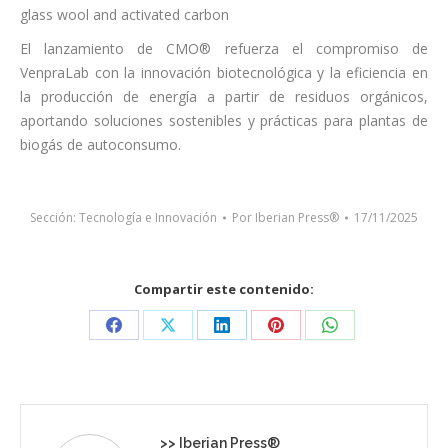
glass wool and activated carbon
El lanzamiento de CMO® refuerza el compromiso de
VenpraLab con la innovación biotecnológica y la eficiencia en
la producción de energía a partir de residuos orgánicos,
aportando soluciones sostenibles y prácticas para plantas de
biogás de autoconsumo.
Sección:
Tecnología e Innovación
Por
Iberian Press®
17/11/2025
Compartir este contenido:
Share
Share
Share
Share
Share
on
on
on
on
on
Facebook
X
LinkedIn
Pinterest
WhatsApp
>>
Iberian Press®