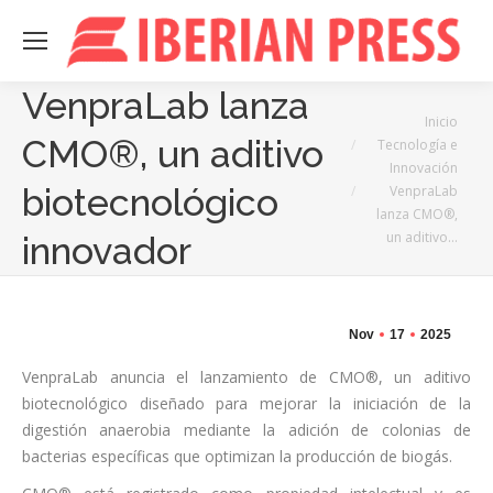
VenpraLab lanza
Estás aquí:
Inicio
CMO®, un aditivo
Tecnología e
Innovación
biotecnológico
VenpraLab
lanza CMO®,
un aditivo…
innovador
Nov
17
2025
VenpraLab anuncia el lanzamiento de CMO®, un aditivo
biotecnológico diseñado para mejorar la iniciación de la
digestión anaerobia mediante la adición de colonias de
bacterias específicas que optimizan la producción de biogás.