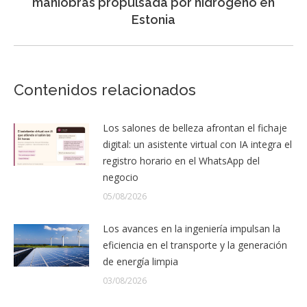
maniobras propulsada por hidrógeno en
siguiente:
Estonia
Contenidos relacionados
Los salones de belleza afrontan el fichaje
digital: un asistente virtual con IA integra el
registro horario en el WhatsApp del
negocio
05/08/2026
Los avances en la ingeniería impulsan la
eficiencia en el transporte y la generación
de energía limpia
03/08/2026