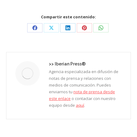
Compartir este contenido:
Share
Share
Share
Share
Share
on
on
on
on
on
Facebook
X
LinkedIn
Pinterest
WhatsApp
>>
Iberian Press®
Agencia especializada en difusión de
notas de prensa y relaciones con
medios de comunicación. Puedes
enviarnos tu
nota de prensa desde
este enlace
o contactar con nuestro
equipo desde
aquí
.