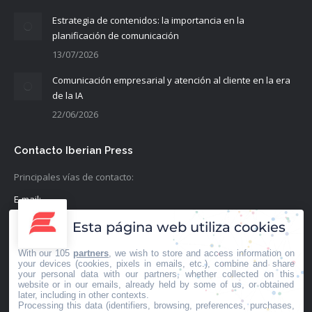
Estrategia de contenidos: la importancia en la
planificación de comunicación
13/07/2026
Comunicación empresarial y atención al cliente en la era
de la IA
22/06/2026
Contacto Iberian Press
Principales vías de contacto:
E-mail:
info@iberianpress.es
Esta página web utiliza cookies
Teléfono:
With our 105
partners
, we wish to store and access information on
+34 911863556
your devices (cookies, pixels in emails, etc.), combine and share
your personal data with our partners, whether collected on this
website or in our emails, already held by some of us, or obtained
Fax:
later, including in other contexts.
Processing this data (identifiers, browsing, preferences, purchases,
+34 911863556