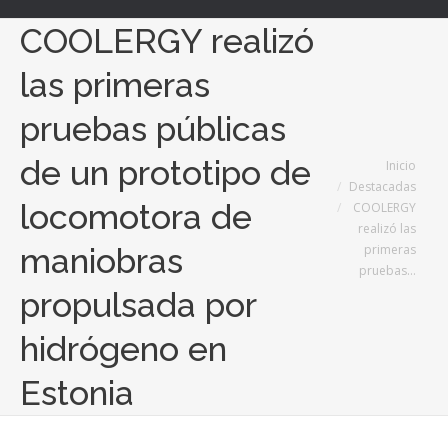
COOLERGY realizó
las primeras
pruebas públicas
de un prototipo de
Estás aquí:
Inicio
Destacadas
locomotora de
COOLERGY
realizó las
primeras
maniobras
pruebas…
propulsada por
hidrógeno en
Estonia