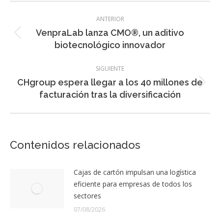
Navegación
ANTERIOR
entre
VenpraLab lanza CMO®, un aditivo
Entrada
entradas
biotecnológico innovador
anterior:
SIGUIENTE
CHgroup espera llegar a los 40 millones de
Entrada
facturación tras la diversificación
siguiente:
Contenidos relacionados
Cajas de cartón impulsan una logística
eficiente para empresas de todos los
sectores
07/08/2026