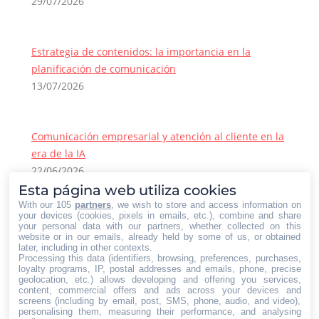
29/07/2026
Estrategia de contenidos: la importancia en la
planificación de comunicación
13/07/2026
Comunicación empresarial y atención al cliente en la
era de la IA
22/06/2026
Esta página web utiliza cookies
Contacto Iberian Press
With our 105
partners
, we wish to store and access information on
Principales vías de contacto:
your devices (cookies, pixels in emails, etc.), combine and share
your personal data with our partners, whether collected on this
E-mail:
website or in our emails, already held by some of us, or obtained
later, including in other contexts.
info@iberianpress.es
Processing this data (identifiers, browsing, preferences, purchases,
Teléfono:
loyalty programs, IP, postal addresses and emails, phone, precise
geolocation, etc.) allows developing and offering you services,
+34 911863556
content, commercial offers and ads across your devices and
Fax:
screens (including by email, post, SMS, phone, audio, and video),
personalising them, measuring their performance, and analysing
+34 911863556