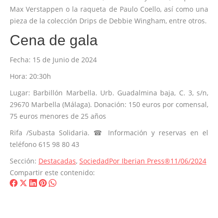
Max Verstappen o la raqueta de Paulo Coello, así como una
pieza de la colección Drips de Debbie Wingham, entre otros.
Cena de gala
Fecha: 15 de Junio de 2024
Hora: 20:30h
Lugar: Barbillón Marbella. Urb. Guadalmina baja, C. 3, s/n,
29670 Marbella (Málaga). Donación: 150 euros por comensal,
75 euros menores de 25 años
Rifa /Subasta Solidaria. ☎ Información y reservas en el
teléfono 615 98 80 43
Sección:
Destacadas
,
Sociedad
Por
Iberian Press®
11/06/2024
Compartir este contenido:
Share
Share
Share
Share
Share
on
on
on
on
on
Facebook
X
LinkedIn
Pinterest
WhatsApp