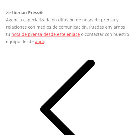
>>
Iberian Press®
Agencia especializada en difusión de notas de prensa y
relaciones con medios de comunicación. Puedes enviarnos
tu
nota de prensa desde este enlace
o contactar con nuestro
equipo desde
aquí
.
Navegación
entre
entradas