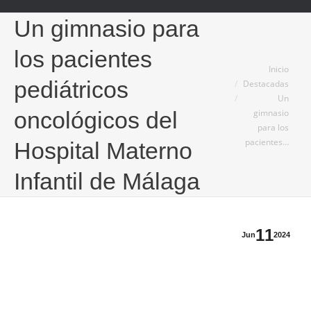
Un gimnasio para
los pacientes
Estás aquí:
Inicio
pediátricos
Destacadas
Un
gimnasio
oncológicos del
para los
pacientes…
Hospital Materno
Infantil de Málaga
11
Jun
2024