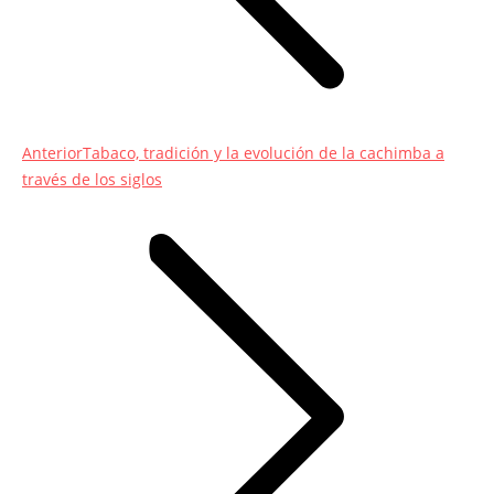
Entrada
Anterior
Tabaco, tradición y la evolución de la cachimba a
anterior:
través de los siglos