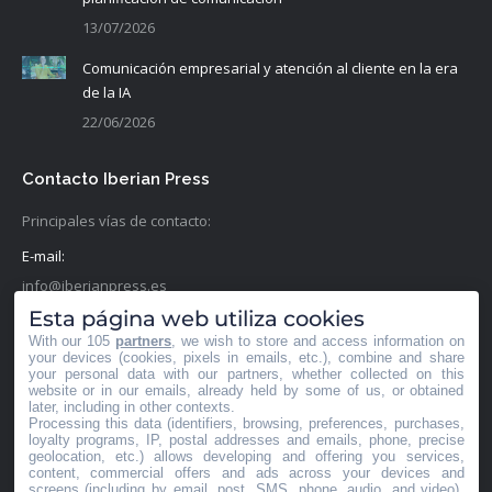
13/07/2026
Comunicación empresarial y atención al cliente en la era
de la IA
22/06/2026
Contacto Iberian Press
Principales vías de contacto:
E-mail:
info@iberianpress.es
Esta página web utiliza cookies
Teléfono:
With our 105
partners
, we wish to store and access information on
+34 911863556
your devices (cookies, pixels in emails, etc.), combine and share
your personal data with our partners, whether collected on this
website or in our emails, already held by some of us, or obtained
Fax:
later, including in other contexts.
Processing this data (identifiers, browsing, preferences, purchases,
+34 911863556
loyalty programs, IP, postal addresses and emails, phone, precise
geolocation, etc.) allows developing and offering you services,
Encuéntranos en:
content, commercial offers and ads across your devices and
Facebook
X
YouTube
Rss
screens (including by email, post, SMS, phone, audio, and video),