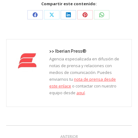
Compartir este contenido:
Share
Share
Share
Share
Share
on
on
on
on
on
Facebook
X
LinkedIn
Pinterest
WhatsApp
>>
Iberian Press®
Agencia especializada en difusión de
notas de prensa y relaciones con
medios de comunicación. Puedes
enviarnos tu
nota de prensa desde
este enlace
o contactar con nuestro
equipo desde
aquí
.
Navegación
ANTERIOR