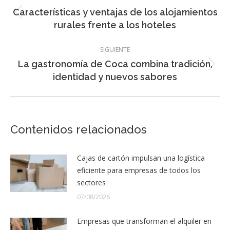
entre
Características y ventajas de los alojamientos
Entrada
entradas
rurales frente a los hoteles
anterior:
SIGUIENTE
La gastronomía de Coca combina tradición,
Entrada
identidad y nuevos sabores
siguiente:
Contenidos relacionados
Cajas de cartón impulsan una logística
eficiente para empresas de todos los
sectores
07/08/2026
Empresas que transforman el alquiler en