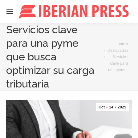
Servicios clave
para una pyme
Estás aquí:
Inicio
Destacadas
que busca
Servicios
clave para
optimizar su carga
una pyme…
tributaria
Oct
14
2025