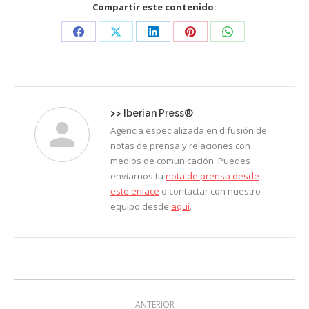
Compartir este contenido:
Share
Share
Share
Share
Share
on
on
on
on
on
Facebook
X
LinkedIn
Pinterest
WhatsApp
>>
Iberian Press®
Agencia especializada en difusión de
notas de prensa y relaciones con
medios de comunicación. Puedes
enviarnos tu
nota de prensa desde
este enlace
o contactar con nuestro
equipo desde
aquí
.
Navegación
ANTERIOR