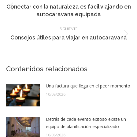
entre
Conectar con la naturaleza es fácil viajando en
Entrada
entradas
autocaravana equipada
anterior:
SIGUIENTE
Entrada
Consejos útiles para viajar en autocaravana
siguiente:
Contenidos relacionados
Una factura que llega en el peor momento
10/08/2026
Detrás de cada evento exitoso existe un
equipo de planificación especializado
10/08/2026