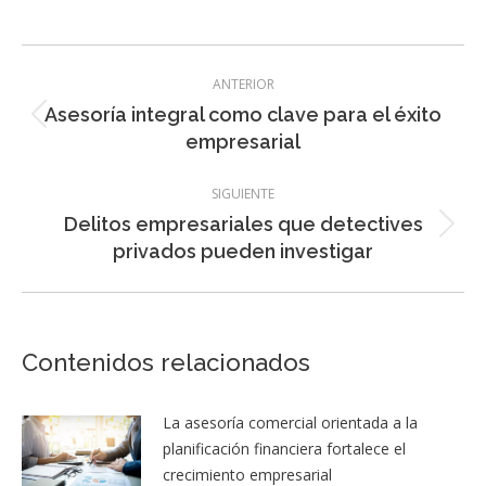
Navegación
ANTERIOR
entre
Asesoría integral como clave para el éxito
Entrada
entradas
empresarial
anterior:
SIGUIENTE
Delitos empresariales que detectives
Entrada
privados pueden investigar
siguiente:
Contenidos relacionados
La asesoría comercial orientada a la
planificación financiera fortalece el
crecimiento empresarial