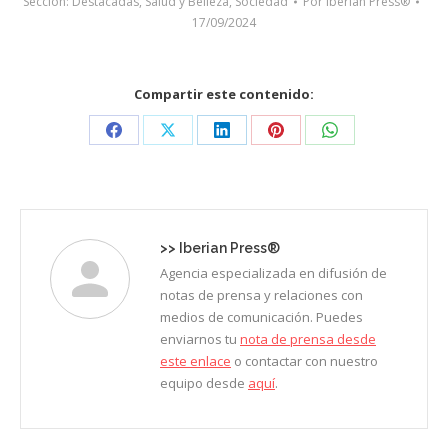
Sección:
Destacadas
,
Salud y Belleza
,
Sociedad
Por
Iberian Press®
17/09/2024
Compartir este contenido:
Share
Share
Share
Share
Share
on
on
on
on
on
Facebook
X
LinkedIn
Pinterest
WhatsApp
>>
Iberian Press®
Agencia especializada en difusión de
notas de prensa y relaciones con
medios de comunicación. Puedes
enviarnos tu
nota de prensa desde
este enlace
o contactar con nuestro
equipo desde
aquí
.