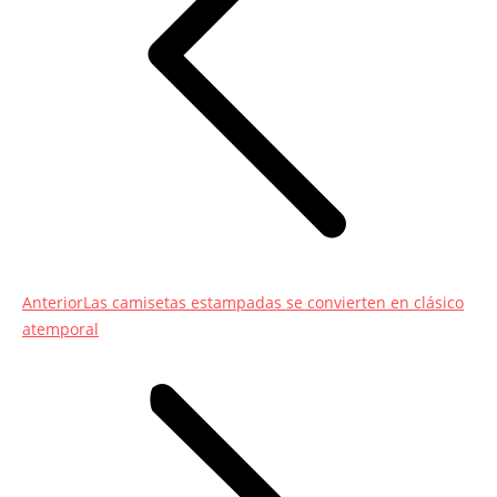
Entrada
Anterior
Las camisetas estampadas se convierten en clásico
anterior:
atemporal