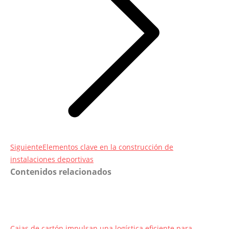
Entrada
Siguiente
Elementos clave en la construcción de
siguiente:
instalaciones deportivas
Contenidos relacionados
Cajas de cartón impulsan una logística eficiente para