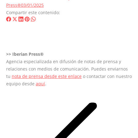
Press®
03/01/2025
Compartir este contenido:
Share
Share
Share
Share
Share
on
on
on
on
on
Facebook
X
LinkedIn
Pinterest
WhatsApp
>>
Iberian Press®
Agencia especializada en difusión de notas de prensa y
relaciones con medios de comunicación. Puedes enviarnos
tu
nota de prensa desde este enlace
o contactar con nuestro
equipo desde
aquí
.
Navegación
entre
entradas