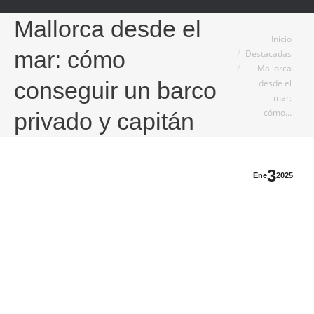
Mallorca desde el
Estás aquí:
Inicio
mar: cómo
Destacadas
Mallorca
desde el
conseguir un barco
mar:
cómo…
privado y capitán
3
Ene
2025