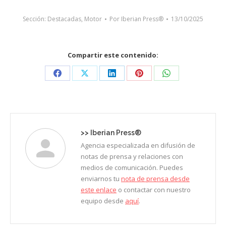
Sección:
Destacadas
,
Motor
Por
Iberian Press®
13/10/2025
Compartir este contenido:
Share
Share
Share
Share
Share
on
on
on
on
on
Facebook
X
LinkedIn
Pinterest
WhatsApp
>>
Iberian Press®
Agencia especializada en difusión de
notas de prensa y relaciones con
medios de comunicación. Puedes
enviarnos tu
nota de prensa desde
este enlace
o contactar con nuestro
equipo desde
aquí
.