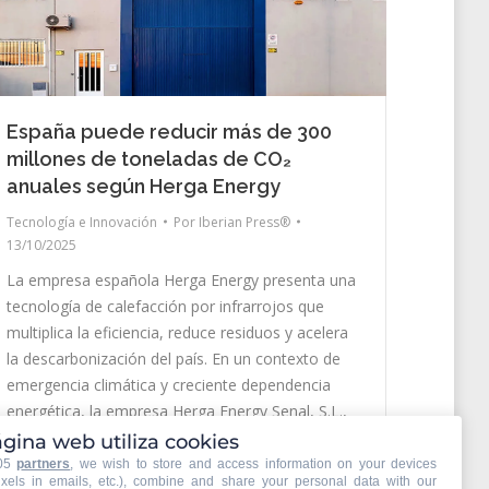
España puede reducir más de 300
millones de toneladas de CO₂
anuales según Herga Energy
Tecnología e Innovación
Por
Iberian Press®
13/10/2025
La empresa española Herga Energy presenta una
tecnología de calefacción por infrarrojos que
multiplica la eficiencia, reduce residuos y acelera
la descarbonización del país. En un contexto de
emergencia climática y creciente dependencia
energética, la empresa Herga Energy Senal, S.L.,
especializada en sistemas térmicos de bajo
gina web utiliza cookies
consumo, ha anunciado una solución tecnológica
105
partners
, we wish to store and access information on your devices
ixels in emails, etc.), combine and share your personal data with our