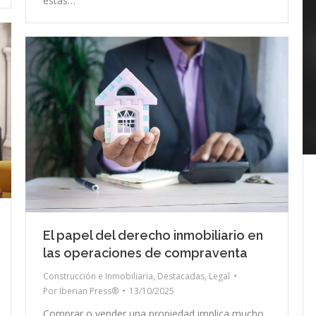
estas…
El papel del derecho inmobiliario en
las operaciones de compraventa
Construcción e Inmobiliaria
,
Destacadas
,
Legal
Por
Iberian Press®
13/10/2025
Comprar o vender una propiedad implica mucho