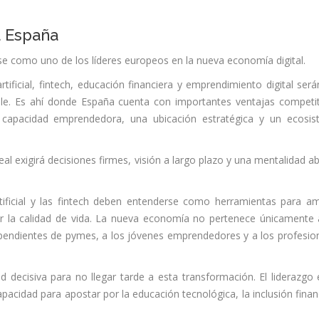
a España
se como uno de los líderes europeos en la nueva economía digital.
tificial, fintech, educación financiera y emprendimiento digital será
ible. Es ahí donde España cuenta con importantes ventajas competit
s, capacidad emprendedora, una ubicación estratégica y un ecosi
al exigirá decisiones firmes, visión a largo plazo y una mentalidad ab
tificial y las fintech deben entenderse como herramientas para am
r la calidad de vida. La nueva economía no pertenece únicamente 
ependientes de pymes, a los jóvenes emprendedores y a los profesio
decisiva para no llegar tarde a esta transformación. El liderazgo 
idad para apostar por la educación tecnológica, la inclusión finan