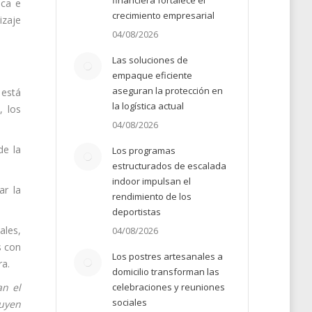
financiera fortalece el
ica e
crecimiento empresarial
izaje
04/08/2026
Las soluciones de
empaque eficiente
aseguran la protección en
 está
la logística actual
, los
04/08/2026
de la
Los programas
estructurados de escalada
indoor impulsan el
ar la
rendimiento de los
deportistas
ales,
04/08/2026
s con
Los postres artesanales a
ra.
domicilio transforman las
celebraciones y reuniones
an el
sociales
tuyen