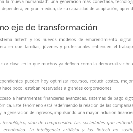
na la “nueva humanidad”: una generación más conectada, tecnológ
 dependerá, en gran medida, de su capacidad de adaptación, aprend
como eje de transformación
cosistema fintech y los nuevos modelos de emprendimiento digital
a en que familias, jóvenes y profesionales entienden el trabajo
 factor clave en lo que muchos ya definen como la democratización 
endientes pueden hoy optimizar recursos, reducir costes, mejor
a hace poco, estaban reservadas a grandes corporaciones.
 acceso a herramientas financieras avanzadas, sistemas de pago digit
ómica. Este fenómeno está redefiniendo la relación de las compañía
o y la generación de ingresos, impulsando una mayor inclusión financie
s tecnológico, sino de comprensión. Las sociedades que entiend
económico. La inteligencia artificial y las fintech no susti