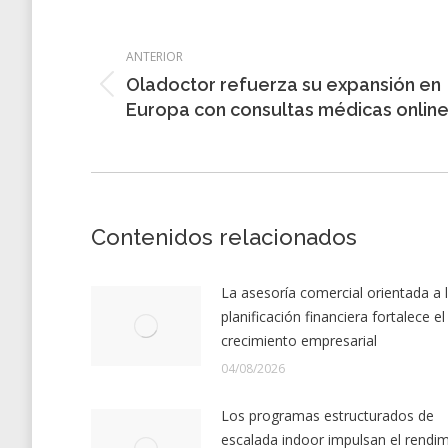
Navegación
entre
ANTERIOR
entradas
Oladoctor refuerza su expansión en
Entrada
Europa con consultas médicas onlin
anterior:
Contenidos relacionados
La asesoría comercial orientada a 
planificación financiera fortalece el
crecimiento empresarial
04/08/2026
Los programas estructurados de
escalada indoor impulsan el rendi