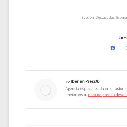
Sección:
Destacadas
,
Econo
Comp
Share
on
Faceb
>>
Iberian Press®
Agencia especializada en difusión
enviarnos tu
nota de prensa desde