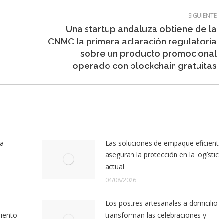
SIGUIENTE
Una startup andaluza obtiene de la
CNMC la primera aclaración regulatoria
Entrada
e
sobre un producto promocional
siguiente:
operado con blockchain gratuitas
la
Las soluciones de empaque eficien
aseguran la protección en la logísti
actual
04/08/2026
Los postres artesanales a domicilio
miento
transforman las celebraciones y