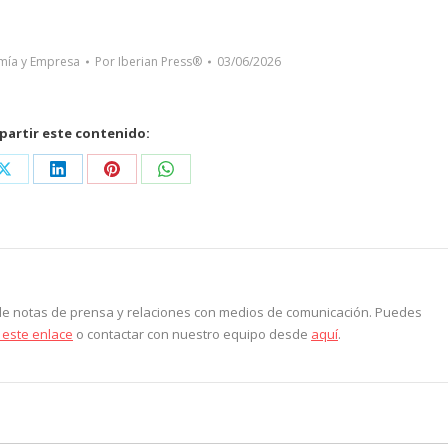
mía y Empresa
Por
Iberian Press®
03/06/2026
artir este contenido:
Share
Share
Share
Share
on
on
on
on
ook
X
LinkedIn
Pinterest
WhatsApp
 de notas de prensa y relaciones con medios de comunicación. Puedes
 este enlace
o contactar con nuestro equipo desde
aquí
.