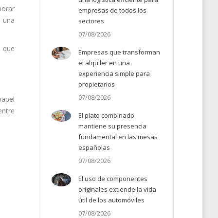
borar
empresas de todos los
r una
sectores
07/08/2026
o que
Empresas que transforman
el alquiler en una
experiencia simple para
propietarios
07/08/2026
papel
entre
El plato combinado
mantiene su presencia
fundamental en las mesas
españolas
07/08/2026
El uso de componentes
originales extiende la vida
útil de los automóviles
07/08/2026