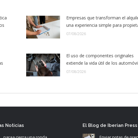
tica
Empresas que transforman el alquil
los
una experiencia simple para propiet
07/08/2026
El uso de componentes originales
as
extiende la vida útil de los automóvi
07/08/2026
as Noticias
El Blog de Iberian Press
naraa cierra una ronda
Enviar notas de pre