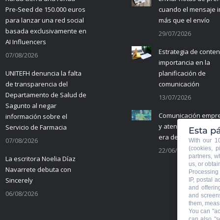
Pre-Seed de 150.000 euros
cuando el mensaje 
para lanzar una red social
más que el envío
basada exclusivamente en
29/07/2026
AI Influencers
Estrategia de conten
07/08/2026
importancia en la
UNITEFH denuncia la falta
planificación de
de transparencia del
comunicación
Departamento de Salud de
13/07/2026
Sagunto al negar
Comunicación empre
información sobre el
y atención al cliente 
Servicio de Farmacia
Esta pá
era de la IA
07/08/2026
With our 
(cookies, p
22/06/2026
partners, w
La escritora Noelia Díaz
us, or obtai
Navarrete debuta con
Processing 
Sincerely
IP, postal 
and offerin
06/08/2026
and screens
them, measu
You can "ac
can also "s