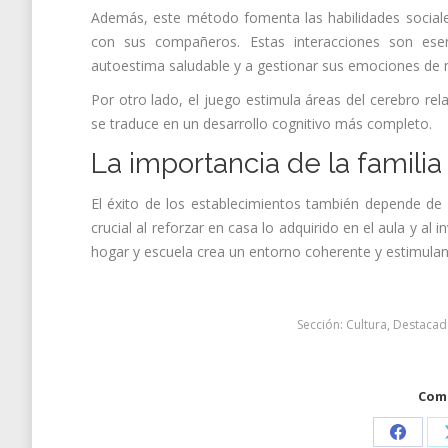
Además, este método fomenta las habilidades sociale
con sus compañeros. Estas interacciones son esen
autoestima saludable y a gestionar sus emociones d
Por otro lado, el juego estimula áreas del cerebro rel
se traduce en un desarrollo cognitivo más completo.
La importancia de la famil
El éxito de los establecimientos también depende de 
crucial al reforzar en casa lo adquirido en el aula y al 
hogar y escuela crea un entorno coherente y estimula
Sección:
Cultura
,
Destacad
Comp
Share