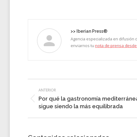
on
Faceb
>>
Iberian Press®
Agencia especializada en difusión
enviarnos tu
nota de prensa desde
Navegación
ANTERIOR
entre
Por qué la gastronomía mediterráne
Entrada
entradas
sigue siendo la más equilibrada
anterior: