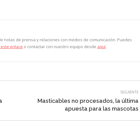
on
on
on
on
ook
X
LinkedIn
Pinterest
WhatsApp
 de notas de prensa y relaciones con medios de comunicación. Puedes
 este enlace
o contactar con nuestro equipo desde
aquí
.
SIGUIENTE
a
Masticables no procesados, la última
Entrada
apuesta para las mascotas
siguiente: