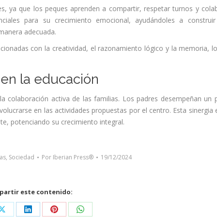
s, ya que los peques aprenden a compartir, respetar turnos y cola
ciales para su crecimiento emocional, ayudándoles a construi
e manera adecuada.
acionadas con la creatividad, el razonamiento lógico y la memoria, l
ia en la educación
la colaboración activa de las familias. Los padres desempeñan un 
involucrarse en las actividades propuestas por el centro. Esta sinergia 
nte, potenciando su crecimiento
integral.
as
,
Sociedad
Por
Iberian Press®
19/12/2024
artir este contenido:
Share
Share
Share
Share