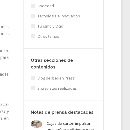
Sociedad
Tecnología e Innovación
Turismo y Ocio
iones
iones
Otros temas
anza.
 para
Otras secciones de
contenidos
dades
Blog de Iberian Press
Entrevistas realizadas
pacto
ría y
Notas de prensa destacadas
an en
Cajas de cartón impulsan
una logística eficiente para