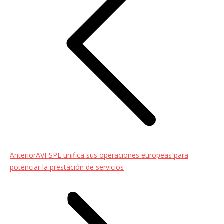
Entrada
Anterior
AVI-SPL unifica sus operaciones europeas para
anterior:
potenciar la prestación de servicios