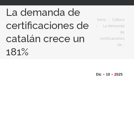
La demanda de
Estás aquí:
Inicio
Cultura
certificaciones de
La demanda
de
catalán crece un
certificaciones
de…
181%
Dic
10
2025