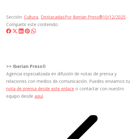
Sección:
Cultura
,
Destacadas
Por
Iberian Press®
10/12/2025
Compartir este contenido:
Share
Share
Share
Share
Share
on
on
on
on
on
Facebook
X
LinkedIn
Pinterest
WhatsApp
>>
Iberian Press®
Agencia especializada en difusión de notas de prensa y
relaciones con medios de comunicación. Puedes enviarnos tu
nota de prensa desde este enlace
o contactar con nuestro
equipo desde
aquí
.
Navegación
entre
entradas