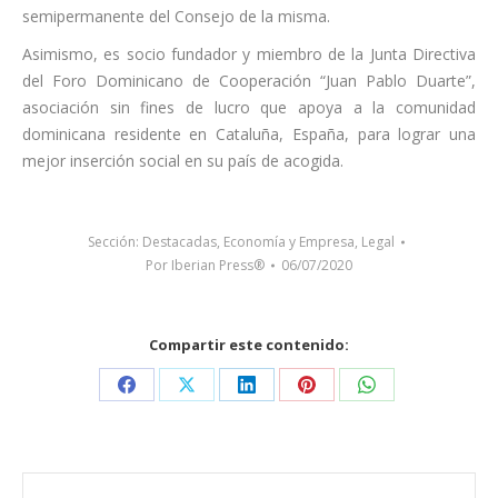
semipermanente del Consejo de la misma.
Asimismo, es socio fundador y miembro de la Junta Directiva
del Foro Dominicano de Cooperación “Juan Pablo Duarte”,
asociación sin fines de lucro que apoya a la comunidad
dominicana residente en Cataluña, España, para lograr una
mejor inserción social en su país de acogida.
Sección:
Destacadas
,
Economía y Empresa
,
Legal
Por
Iberian Press®
06/07/2020
Compartir este contenido:
Share
Share
Share
Share
Share
on
on
on
on
on
Facebook
X
LinkedIn
Pinterest
WhatsApp