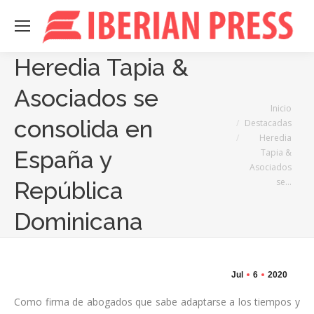
Heredia Tapia &
Asociados se
Estás aquí:
Inicio
consolida en
Destacadas
Heredia
España y
Tapia &
Asociados
se…
República
Dominicana
Jul
6
2020
Como firma de abogados que sabe adaptarse a los tiempos y