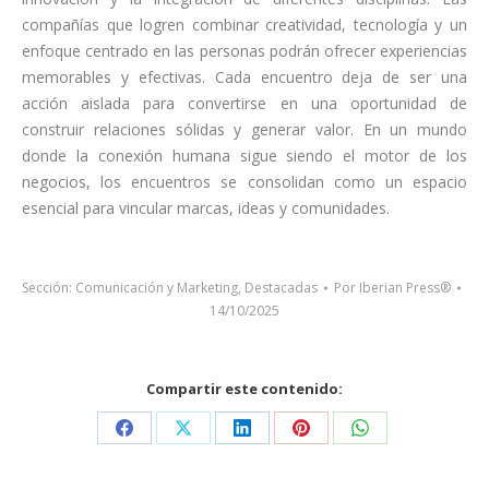
compañías que logren combinar creatividad, tecnología y un
enfoque centrado en las personas podrán ofrecer experiencias
memorables y efectivas. Cada encuentro deja de ser una
acción aislada para convertirse en una oportunidad de
construir relaciones sólidas y generar valor. En un mundo
donde la conexión humana sigue siendo el motor de los
negocios, los encuentros se consolidan como un espacio
esencial para vincular marcas, ideas y comunidades.
Sección:
Comunicación y Marketing
,
Destacadas
Por
Iberian Press®
14/10/2025
Compartir este contenido:
Share
Share
Share
Share
Share
on
on
on
on
on