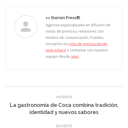
Facebook
X
LinkedIn
Pinterest
WhatsApp
>>
Iberian Press®
Agencia especializada en difusión de
notas de prensa y relaciones con
medios de comunicación. Puedes
enviarnos tu
nota de prensa desde
este enlace
o contactar con nuestro
equipo desde
aquí
.
Navegación
ANTERIOR
entre
La gastronomía de Coca combina tradición,
Entrada
entradas
identidad y nuevos sabores
anterior:
SIGUIENTE