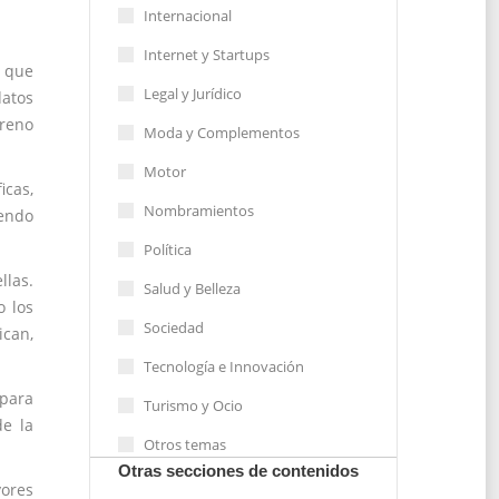
Internacional
Internet y Startups
s que
Legal y Jurídico
datos
rreno
Moda y Complementos
Motor
cas,
Nombramientos
iendo
Política
llas.
Salud y Belleza
o los
Sociedad
ican,
Tecnología e Innovación
 para
Turismo y Ocio
de la
Otros temas
Otras secciones de contenidos
yores