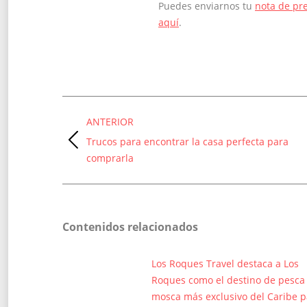
Puedes enviarnos tu
nota de pr
aquí
.
Navegación
ANTERIOR
entre
Trucos para encontrar la casa perfecta para
Entrada
entradas
comprarla
anterior:
Contenidos relacionados
Los Roques Travel destaca a Los
Roques como el destino de pesca
mosca más exclusivo del Caribe p