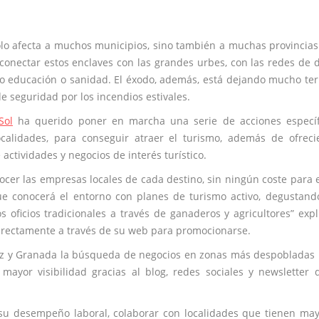
lo afecta a muchos municipios, sino también a muchas provincia
conectar estos enclaves con las grandes urbes, con las redes de 
omo educación o sanidad. El éxodo, además, está dejando mucho te
de seguridad por los incendios estivales.
Sol
ha querido poner en marcha una serie de acciones específi
calidades, para conseguir atraer el turismo, además de ofrec
actividades y negocios de interés turístico.
ocer las empresas locales de cada destino, sin ningún coste para e
que conocerá el entorno con planes de turismo activo, degustand
 oficios tradicionales a través de ganaderos y agricultores” expl
irectamente a través de su web para promocionarse.
iz y Granada la búsqueda de negocios en zonas más despobladas
ayor visibilidad gracias al blog, redes sociales y newsletter 
 su desempeño laboral, colaborar con localidades que tienen ma