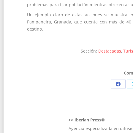
problemas para fijar población mientras ofrecen a su
Un ejemplo claro de estas acciones se muestra en
Pampaneira, Granada, que cuenta con más de 40 v
destino.
Sección:
Destacadas
,
Turi
Comp
Share
on
Faceb
>>
Iberian Press®
Agencia especializada en difusi