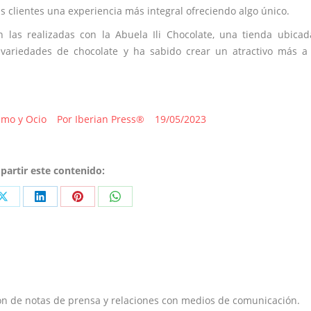
s clientes una experiencia más integral ofreciendo algo único.
 las realizadas con la Abuela Ili Chocolate, una tienda ubica
ariedades de chocolate y ha sabido crear un atractivo más a 
smo y Ocio
Por
Iberian Press®
19/05/2023
artir este contenido:
Share
Share
Share
Share
on
on
on
on
ook
X
LinkedIn
Pinterest
WhatsApp
ón de notas de prensa y relaciones con medios de comunicación.