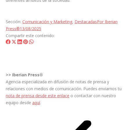
diferentes ámbitos de la sociedad.
Sección:
Comunicación y Marketing
,
Destacadas
Por
Iberian
Press®
13/08/2025
Compartir este contenido:
Share
Share
Share
Share
Share
on
on
on
on
on
Facebook
X
LinkedIn
Pinterest
WhatsApp
>>
Iberian Press®
Agencia especializada en difusión de notas de prensa y
relaciones con medios de comunicación. Puedes enviarnos tu
nota de prensa desde este enlace
o contactar con nuestro
equipo desde
aquí
.
Navegación
entre