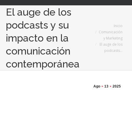
El auge de los
podcasts y su
Estás aquí:
Inicio
Comunicación
impacto en la
y Marketing
El auge de los
comunicación
podcasts…
contemporánea
Ago
13
2025