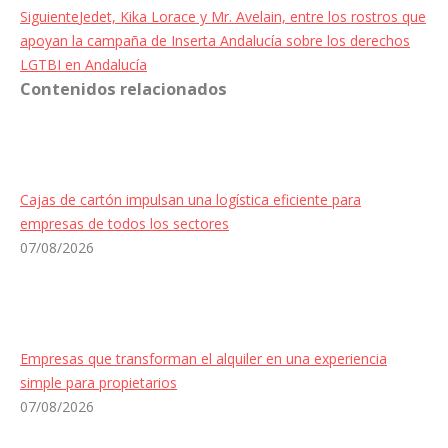
Entrada
Siguiente
Jedet, Kika Lorace y Mr. Avelain, entre los rostros que
siguiente:
apoyan la campaña de Inserta Andalucía sobre los derechos
LGTBI en Andalucía
Contenidos relacionados
Cajas de cartón impulsan una logística eficiente para
empresas de todos los sectores
07/08/2026
Empresas que transforman el alquiler en una experiencia
simple para propietarios
07/08/2026