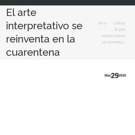
El arte
Estás aquí:
interpretativo se
Inicio
Cultura
El arte
reinventa en la
interpretativo
se reinventa…
cuarentena
29
May
2020