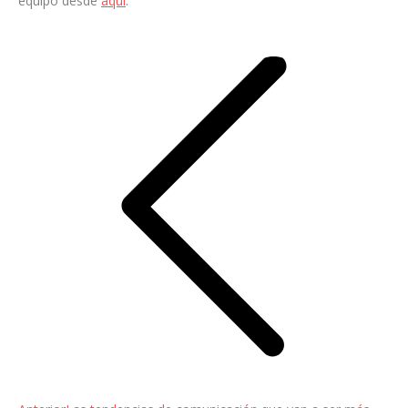
equipo desde
aquí
.
Navegación
entre
entradas