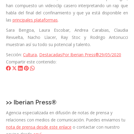
han compuesto un videoclip casero interpretando un rap que
habla del final del confinamiento y que ya está disponible en
las
principales plataformas
.
Sara Bengoa, Laura Escobar, Andrea Carabias, Claudia
Revuelta, Nacho Llacer, Ray Stoc y Rodrigo Antonucci
muestran así su todo su potencial y talento.
Sección:
Cultura
,
Destacadas
Por
Iberian Press®
29/05/2020
Compartir este contenido:
Share
Share
Share
Share
Share
on
on
on
on
on
Facebook
X
LinkedIn
Pinterest
WhatsApp
>>
Iberian Press®
Agencia especializada en difusión de notas de prensa y
relaciones con medios de comunicación. Puedes enviarnos tu
nota de prensa desde este enlace
o contactar con nuestro