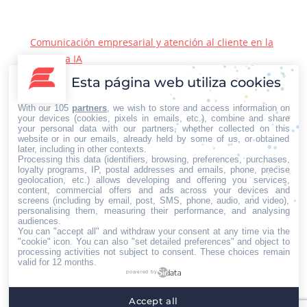
Comunicación empresarial y atención al cliente en la
era de la IA
22/06/2026
Esta página web utiliza cookies
Contacto Iberian Press
With our 105
partners
, we wish to store and access information on
Principales vías de contacto:
your devices (cookies, pixels in emails, etc.), combine and share
your personal data with our partners, whether collected on this
E-mail:
website or in our emails, already held by some of us, or obtained
later, including in other contexts.
info@iberianpress.es
Processing this data (identifiers, browsing, preferences, purchases,
Teléfono:
loyalty programs, IP, postal addresses and emails, phone, precise
geolocation, etc.) allows developing and offering you services,
+34 911863556
content, commercial offers and ads across your devices and
Fax:
screens (including by email, post, SMS, phone, audio, and video),
personalising them, measuring their performance, and analysing
+34 911863556
audiences.
You can "accept all" and withdraw your consent at any time via the
Encuéntranos en:
Facebook
X
YouTube
Rss
"cookie" icon
. You can also "set detailed preferences" and object to
processing activities not subject to consent. These choices remain
page
page
page
page
valid for 12 months.
powered by
opens
opens
opens
opens
Home
Quiénes somos
Servicios
Contacto
in
in
in
in
Accept all
Menú footer