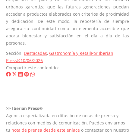
urbanos garantiza que las futuras generaciones puedan
acceder a productos elaborados con criterios de proximidad
y dedicación. De este modo, la repostería de siempre
asegura su continuidad como un elemento accesible que
aporta bienestar y satisfacción en el día a día de las
personas.
Sección:
Destacadas
,
Gastronomía y Retail
Por
Iberian
Press®
10/06/2026
Compartir este contenido:
Share
Share
Share
Share
Share
on
on
on
on
on
Facebook
X
LinkedIn
Pinterest
WhatsApp
>>
Iberian Press®
Agencia especializada en difusión de notas de prensa y
relaciones con medios de comunicación. Puedes enviarnos
tu
nota de prensa desde este enlace
o contactar con nuestro