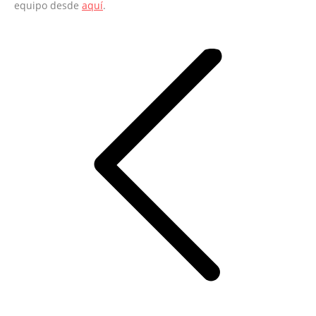
equipo desde
aquí
.
Navegación
entre
entradas