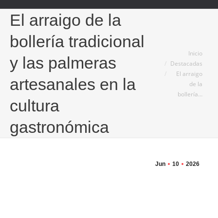
El arraigo de la
bollería tradicional
Estás aquí:
Inicio
y las palmeras
Destacadas
El arraigo
artesanales en la
de la
bollería…
cultura
gastronómica
Jun
10
2026