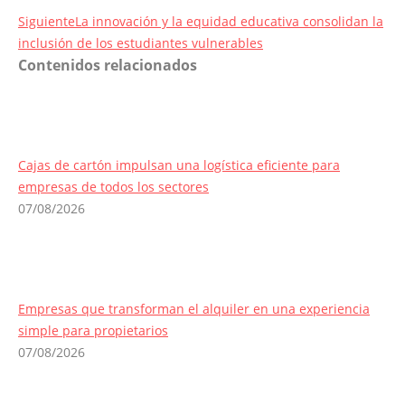
Entrada
Siguiente
La innovación y la equidad educativa consolidan la
siguiente:
inclusión de los estudiantes vulnerables
Contenidos relacionados
Cajas de cartón impulsan una logística eficiente para
empresas de todos los sectores
07/08/2026
Empresas que transforman el alquiler en una experiencia
simple para propietarios
07/08/2026