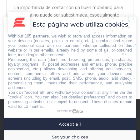
La importancia de contar con un buen mobiliario para
la oficina no puede ser subestimada, especialmente
cuando se considera el impacto significativo que
Esta página web utiliza cookies
tienen en la salud y el bienestar de los trabajadores.
With our 105
partners
, we wish to store and access information on
Pasar largas horas sentado frente a un escritorio es
your devices (cookies, pixels in emails, etc.), combine and share
una realidad para muchas personas, y las
your personal data with our partners, whether collected on this
website or in our emails, already held by some of us, or obtained
consecuencias de utilizar sillas inadecuadas pueden…
later, including in other contexts.
Processing this data (identifiers, browsing, preferences, purchases,
loyalty programs, IP, postal addresses and emails, phone, precise
geolocation, etc.) allows developing and offering you services,
content, commercial offers and ads across your devices and
screens (including by email, post, SMS, phone, audio, and video),
personalising them, measuring their performance, and analysing
1
2
3
4
5
…
22
→
audiences.
You can "accept all" and withdraw your consent at any time via the
"cookie" icon
. You can also "set detailed preferences" and object to
processing activities not subject to consent. These choices remain
valid for 12 months.
powered by
Accept all
Menú footer
Iberian Press® - Agencia especializada en relaciones con medios de
Set your choices