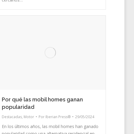
Por qué las mobil homes ganan
popularidad
Destacadas
,
Motor
Por
Iberian Press®
29/05/2024
En los últimos años, las mobil homes han ganado
popularidad como una alternativa residencial en