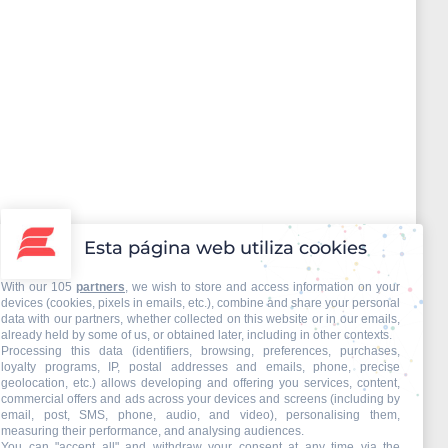
Esta página web utiliza cookies
With our 105
partners
, we wish to store and access information on your
devices (cookies, pixels in emails, etc.), combine and share your personal
’
data with our partners, whether collected on this website or in our emails,
already held by some of us, or obtained later, including in other contexts.
Processing this data (identifiers, browsing, preferences, purchases,
loyalty programs, IP, postal addresses and emails, phone, precise
dición del programa ‘ScaleUP Europa’ coorganizado
geolocation, etc.) allows developing and offering you services, content,
 edición del programa se han inscrito 178
commercial offers and ads across your devices and screens (including by
email, post, SMS, phone, audio, and video), personalising them,
measuring their performance, and analysing audiences.
You can "accept all" and withdraw your consent at any time via the