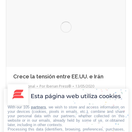
Crece la tensión entre EE.UU. e Irán
Internacional
Por
Iberian Press®
13/05/2020
Esta página web utiliza cookies
El comandante en jefe de la Guardia Revolucionaria
Iraní, el General Hossein Salami, amenazó a los
With our 105
partners
, we wish to store and access information on
buques de guerra de los Estados Unidos por
your devices (cookies, pixels in emails, etc.), combine and share
your personal data with our partners, whether collected on this
representar una amenaza a la seguridad de Irán y
website or in our emails, already held by some of us, or obtained
aunque muchas personas creen que esta forma de
later, including in other contexts.
Processing this data (identifiers, browsing, preferences, purchases,
provocar a la administración Trump es una táctica de