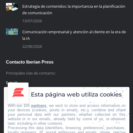
Estrategia de contenidos: la importancia en la planificación
de comunicación
13/07/2026
Comunicación empresarial y atención al cliente en la era de
la IA
22/06/2026
Contacto Iberian Press
Principales vías de contacto:
E-mail:
info@iberianpress.es
Esta página web utiliza cookies
Teléfono:
With our 105
partners
, we wish to store and access information on
+34 911863556
your devices (cookies, pixels in emails, etc.), combine and share
your personal data with our partners, whether collected on this
website or in our emails, already held by some of us, or obtained
Fax:
later, including in other contexts.
Processing this data (identifiers, browsing, preferences, purchases,
+34 911863556
loyalty programs, IP, postal addresses and emails, phone, precise