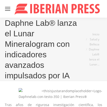
Daphne Lab® lanza
el Lunar
Estás aquí:
Inicio
Salud y
Mineralogram con
Belleza
Daphne
indicadores
Lab®
lanza el
avanzados
Lunar…
impulsados por IA
Tras años de rigurosa investigación científica, los