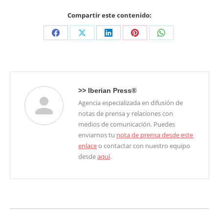
Compartir este contenido:
Share
Share
Share
Share
Share
on
on
on
on
on
Facebook
X
LinkedIn
Pinterest
WhatsApp
>>
Iberian Press®
Agencia especializada en difusión de
notas de prensa y relaciones con
medios de comunicación. Puedes
enviarnos tu
nota de prensa desde este
enlace
o contactar con nuestro equipo
desde
aquí
.
Navegación