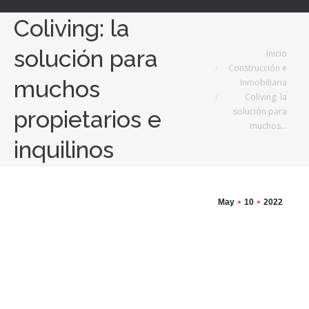
Coliving: la
solución para
Estás aquí:
Inicio
Construcción e
muchos
Inmobiliaria
Coliving: la
solución para
propietarios e
muchos…
inquilinos
May
10
2022