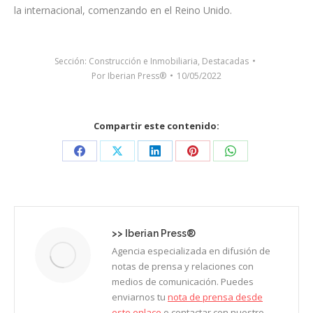
la internacional, comenzando en el Reino Unido.
Sección:
Construcción e Inmobiliaria
,
Destacadas
Por
Iberian Press®
10/05/2022
Compartir este contenido:
Share
Share
Share
Share
Share
on
on
on
on
on
Facebook
X
LinkedIn
Pinterest
WhatsApp
>>
Iberian Press®
Agencia especializada en difusión de
notas de prensa y relaciones con
medios de comunicación. Puedes
enviarnos tu
nota de prensa desde
este enlace
o contactar con nuestro