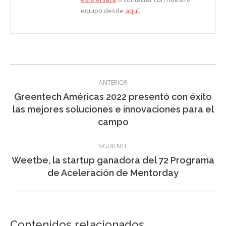
equipo desde
aquí
.
Navegación
ANTERIOR
entre
Greentech Américas 2022 presentó con éxito
entradas
Entrada
las mejores soluciones e innovaciones para el
anterior:
campo
SIGUIENTE
Weetbe, la startup ganadora del 72 Programa
Entrada
de Aceleración de Mentorday
siguiente:
Contenidos relacionados