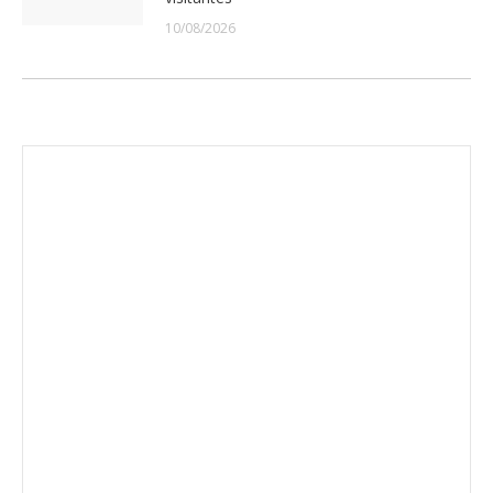
10/08/2026
Envíanos ahora tu nota de
prensa
Enviar