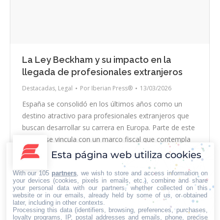
La Ley Beckham y su impacto en la
llegada de profesionales extranjeros
Destacadas
,
Legal
Por
Iberian Press®
13/03/2026
España se consolidó en los últimos años como un
destino atractivo para profesionales extranjeros que
buscan desarrollar su carrera en Europa. Parte de este
interés se vincula con un marco fiscal que contempla
incentivos para trabajadores internacionales que se
Esta página web utiliza cookies
trasladan al país por motivos laborales. Entre estas
With our 105
partners
, we wish to store and access information on
herramientas se encuentra el régimen tributario
your devices (cookies, pixels in emails, etc.), combine and share
conocido como…
your personal data with our partners, whether collected on this
website or in our emails, already held by some of us, or obtained
later, including in other contexts.
Processing this data (identifiers, browsing, preferences, purchases,
loyalty programs, IP, postal addresses and emails, phone, precise