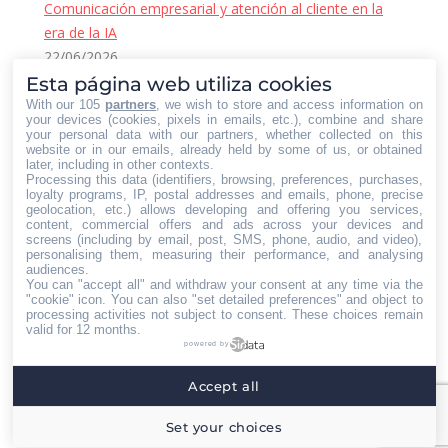
Comunicación empresarial y atención al cliente en la
era de la IA
22/06/2026
Contacto Iberian Press
Esta página web utiliza cookies
With our 105
partners
, we wish to store and access information on
Principales vías de contacto:
your devices (cookies, pixels in emails, etc.), combine and share
your personal data with our partners, whether collected on this
E-mail:
website or in our emails, already held by some of us, or obtained
later, including in other contexts.
info@iberianpress.es
Processing this data (identifiers, browsing, preferences, purchases,
Teléfono:
loyalty programs, IP, postal addresses and emails, phone, precise
geolocation, etc.) allows developing and offering you services,
+34 911863556
content, commercial offers and ads across your devices and
Fax:
screens (including by email, post, SMS, phone, audio, and video),
personalising them, measuring their performance, and analysing
+34 911863556
audiences.
You can "accept all" and withdraw your consent at any time via the
Encuéntranos en:
"cookie" icon
. You can also "set detailed preferences" and object to
Facebook
X
YouTube
Rss
processing activities not subject to consent. These choices remain
page
page
page
page
valid for 12 months.
powered by
opens
opens
opens
opens
Home
Quiénes somos
Servicios
Contacto
in
in
in
in
Accept all
Menú footer
new
new
new
new
Iberian Press® - Agencia especializada en relaciones
Set your choices
window
window
window
window
con medios de comunicación.