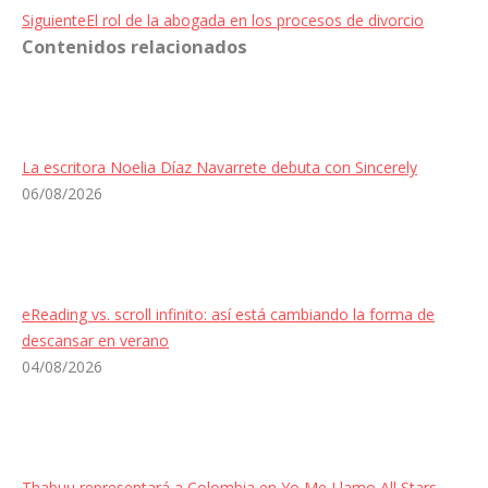
Entrada
Siguiente
El rol de la abogada en los procesos de divorcio
Contenidos relacionados
siguiente:
La escritora Noelia Díaz Navarrete debuta con Sincerely
06/08/2026
eReading vs. scroll infinito: así está cambiando la forma de
descansar en verano
04/08/2026
Thabuu representará a Colombia en Yo Me Llamo All Stars