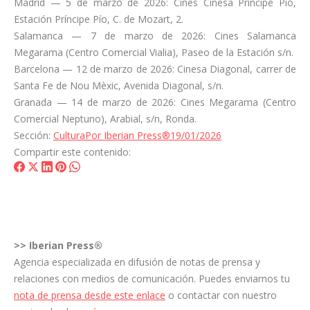
Madrid — 5 de marzo de 2026: Cines Cinesa Príncipe Pío,
Estación Príncipe Pío, C. de Mozart, 2.
Salamanca — 7 de marzo de 2026: Cines Salamanca
Megarama (Centro Comercial Vialia), Paseo de la Estación s/n.
Barcelona — 12 de marzo de 2026: Cinesa Diagonal, carrer de
Santa Fe de Nou Mèxic, Avenida Diagonal, s/n.
Granada — 14 de marzo de 2026: Cines Megarama (Centro
Comercial Neptuno), Arabial, s/n, Ronda.
Sección:
Cultura
Por
Iberian Press®
19/01/2026
Compartir este contenido:
Share
Share
Share
Share
Share
on
on
on
on
on
Facebook
X
LinkedIn
Pinterest
WhatsApp
>>
Iberian Press®
Agencia especializada en difusión de notas de prensa y
relaciones con medios de comunicación. Puedes enviarnos tu
nota de prensa desde este enlace
o contactar con nuestro