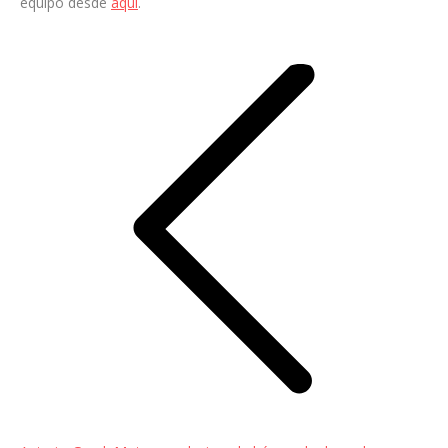
equipo desde
aquí
.
Navegación
entre
entradas