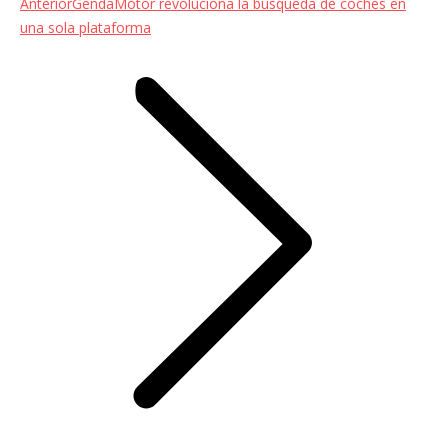
Entrada
Anterior
GendaMotor revoluciona la búsqueda de coches en
anterior:
una sola plataforma