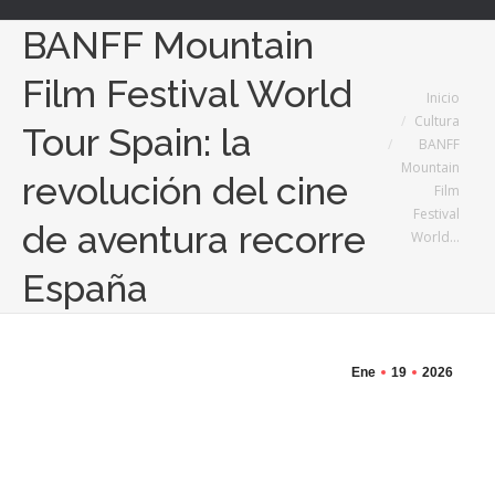
BANFF Mountain
Film Festival World
Estás aquí:
Inicio
Cultura
Tour Spain: la
BANFF
Mountain
revolución del cine
Film
Festival
de aventura recorre
World…
España
Ene
19
2026