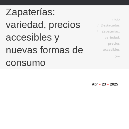
Zapaterías:
Estás aquí:
Inicio
variedad, precios
Destacadas
Zapaterías:
accesibles y
variedad,
precios
nuevas formas de
accesibles
y…
consumo
Abr
23
2025