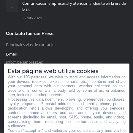
Comunicación empresarial y atención al cliente en la era de
la IA
22/06/2026
Contacto Iberian Press
Principales vías de contacto:
E-mail:
info@iberianpress.es
Esta página web utiliza cookies
Teléfono:
With our 105
partners
, we wish to store and access information on
+34 911863556
your devices (cookies, pixels in emails, etc.), combine and share
your personal data with our partners, whether collected on this
website or in our emails, already held by some of us, or obtained
Fax:
later, including in other contexts.
Processing this data (identifiers, browsing, preferences, purchases,
+34 911863556
loyalty programs, IP, postal addresses and emails, phone, precise
geolocation, etc.) allows developing and offering you services,
Encuéntranos en:
content, commercial offers and ads across your devices and
Facebook
X
YouTube
Rss
screens (including by email, post, SMS, phone, audio, and video),
personalising them, measuring their performance, and analysing
page
page
page
page
audiences.
You can "accept all" and withdraw your consent at any time via the
opens
opens
opens
opens