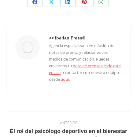
Share
Share
Share
Share
Share
on
on
on
on
on
Facebook
X
LinkedIn
Pinterest
WhatsApp
>>
Iberian Press®
Agencia especializada en difusión de
notas de prensa y relaciones con
medios de comunicación. Puedes
enviarnos tu
nota de prensa desde este
enlace
o contactar con nuestro equipo
desde
aquí
.
Navegación
ANTERIOR
entre
El rol del psicólogo deportivo en el bienestar
Entrada