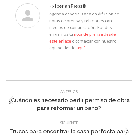
>>
Iberian Press®
Agencia especializada en difusión de
notas de prensa y relaciones con
medios de comunicación. Puedes
enviarnos tu
nota de prensa desde
este enlace
o contactar con nuestro
equipo desde
aquí
.
Navegación
ANTERIOR
entre
¿Cuándo es necesario pedir permiso de obra
Entrada
entradas
para reformar un baño?
anterior:
SIGUIENTE
Trucos para encontrar la casa perfecta para
Entrada