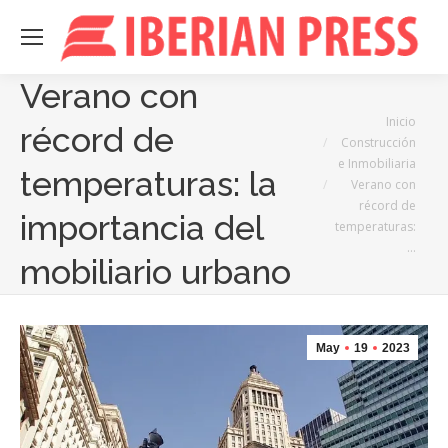
Verano con
Estás aquí:
Inicio
récord de
Construcción
e Inmobiliaria
temperaturas: la
Verano con
récord de
importancia del
temperaturas:
…
mobiliario urbano
May
19
2023