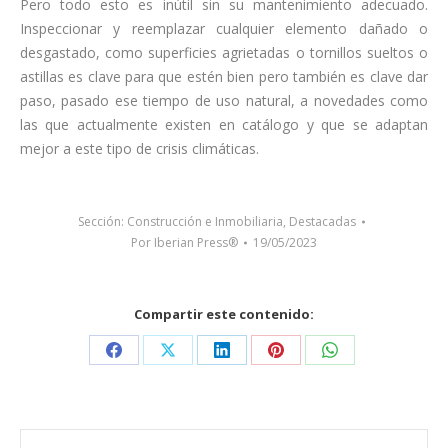
Pero todo esto es inútil sin su mantenimiento adecuado.
Inspeccionar y reemplazar cualquier elemento dañado o
desgastado, como superficies agrietadas o tornillos sueltos o
astillas es clave para que estén bien pero también es clave dar
paso, pasado ese tiempo de uso natural, a novedades como
las que actualmente existen en catálogo y que se adaptan
mejor a este tipo de crisis climáticas.
Sección:
Construcción e Inmobiliaria
,
Destacadas
Por
Iberian Press®
19/05/2023
Compartir este contenido:
Share
Share
Share
Share
Share
on
on
on
on
on
Facebook
X
LinkedIn
Pinterest
WhatsApp