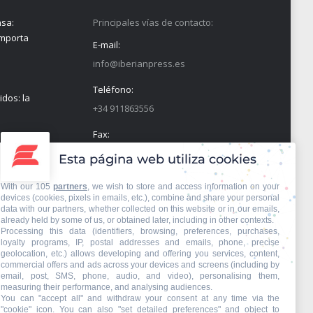
nsa:
Principales vías de contacto:
importa
E-mail:
info@iberianpress.es
Teléfono:
idos: la
+34 911863556
Fax:
+34 911863556
Esta página web utiliza cookies
Encuéntranos en:
With our 105
partners
, we wish to store and access information on your
sarial
Facebook
X
YouTube
Rss
devices (cookies, pixels in emails, etc.), combine and share your personal
en la
page
page
page
page
data with our partners, whether collected on this website or in our emails,
already held by some of us, or obtained later, including in other contexts.
opens
opens
opens
opens
Processing this data (identifiers, browsing, preferences, purchases,
loyalty programs, IP, postal addresses and emails, phone, precise
in
in
in
in
geolocation, etc.) allows developing and offering you services, content,
new
new
new
new
commercial offers and ads across your devices and screens (including by
email, post, SMS, phone, audio, and video), personalising them,
window
window
window
window
measuring their performance, and analysing audiences.
You can "accept all" and withdraw your consent at any time via the
"cookie" icon
. You can also "set detailed preferences" and object to