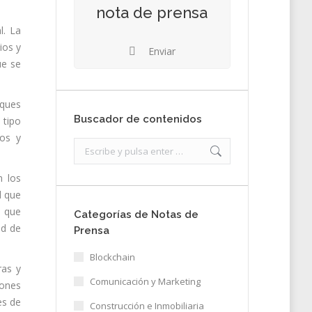
nota de prensa
l. La
ios y
Enviar
ue se
oques
Buscador de contenidos
 tipo
ros y
Search:
n los
d que
s que
Categorías de Notas de
ad de
Prensa
Blockchain
ras y
Comunicación y Marketing
iones
es de
Construcción e Inmobiliaria