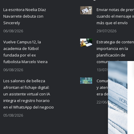
La escritora Noelia Díaz
Enviar notas de pre
Navarrete debuta con
cuando el mensaje 
Sincerely
más que el envío
06/08/2026
29/07/2026
Vuelve Campus12, la
Estrategia de conten
academia de fútbol
importancia en la
fundada por el ex
planificación de
futbolista Marcelo Vieira
comunicación
06/08/2026
13/07/2026
Los salones de belleza
Comunicación empre
afrontan el fichaje digital:
y atención al cliente 
un asistente virtual con IA
era de la IA
integra el registro horario
22/06/2026
en el WhatsApp del negocio
05/08/2026