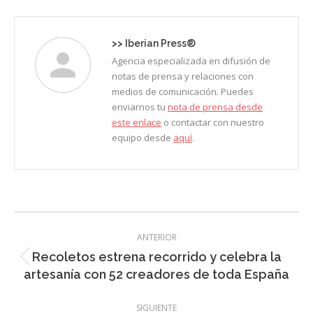
Facebook
X
LinkedIn
Pinterest
WhatsApp
>>
Iberian Press®
Agencia especializada en difusión de
notas de prensa y relaciones con
medios de comunicación. Puedes
enviarnos tu
nota de prensa desde
este enlace
o contactar con nuestro
equipo desde
aquí
.
Navegación
ANTERIOR
entre
Recoletos estrena recorrido y celebra la
Entrada
entradas
artesanía con 52 creadores de toda España
anterior:
SIGUIENTE