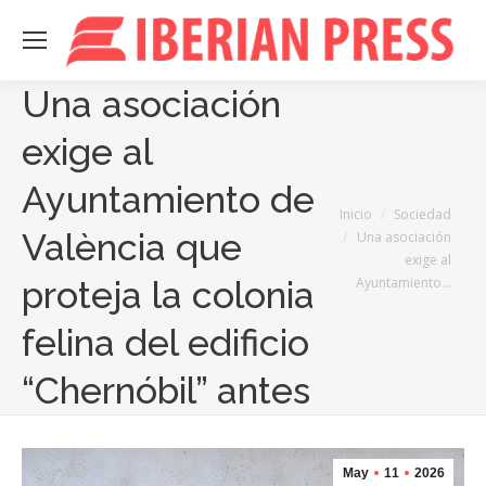
Una asociación
exige al
Ayuntamiento de
Estás aquí:
Inicio
Sociedad
València que
Una asociación
exige al
Ayuntamiento…
proteja la colonia
felina del edificio
“Chernóbil” antes
May
11
2026