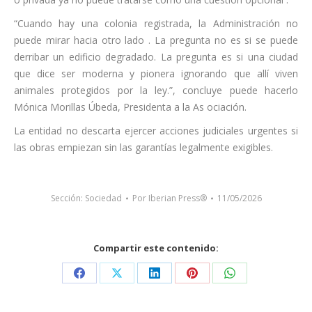
“Cuando hay una colonia registrada, la Administración no
puede mirar hacia otro lado . La pregunta no es si se puede
derribar un edificio degradado. La pregunta es si una ciudad
que dice ser moderna y pionera ignorando que allí viven
animales protegidos por la ley.”, concluye puede hacerlo
Mónica Morillas Úbeda, Presidenta a la As ociación.
La entidad no descarta ejercer acciones judiciales urgentes si
las obras empiezan sin las garantías legalmente exigibles.
Sección:
Sociedad
Por
Iberian Press®
11/05/2026
Compartir este contenido:
Share
Share
Share
Share
Share
on
on
on
on
on