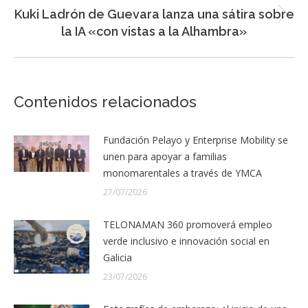
Kuki Ladrón de Guevara lanza una sátira sobre
Entrada
la IA «con vistas a la Alhambra»
siguiente:
Contenidos relacionados
Fundación Pelayo y Enterprise Mobility se
unen para apoyar a familias
monomarentales a través de YMCA
27/07/2026
TELONAMAN 360 promoverá empleo
verde inclusivo e innovación social en
Galicia
23/07/2026