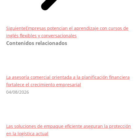
Entrada
Siguiente
Empresas potencian el aprendizaje con cursos de
siguiente:
inglés flexibles y conversacionales
Contenidos relacionados
La asesoría comercial orientada a la planificación financiera
fortalece el crecimiento empresarial
04/08/2026
Las soluciones de empaque eficiente aseguran la protección
en la logística actual