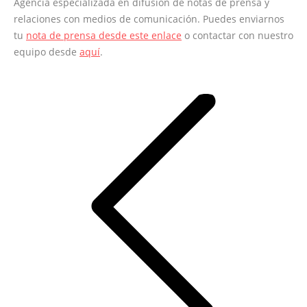
Agencia especializada en difusión de notas de prensa y
relaciones con medios de comunicación. Puedes enviarnos
tu
nota de prensa desde este enlace
o contactar con nuestro
equipo desde
aquí
.
Navegación
entre
entradas