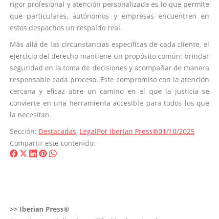
rigor profesional y atención personalizada es lo que permite
que particulares, autónomos y empresas encuentren en
estos despachos un respaldo real.
Más allá de las circunstancias específicas de cada cliente, el
ejercicio del derecho mantiene un propósito común: brindar
seguridad en la toma de decisiones y acompañar de manera
responsable cada proceso. Este compromiso con la atención
cercana y eficaz abre un camino en el que la justicia se
convierte en una herramienta accesible para todos los que
la necesitan.
Sección:
Destacadas
,
Legal
Por
Iberian Press®
01/10/2025
Compartir este contenido:
Share
Share
Share
Share
Share
on
on
on
on
on
Facebook
X
LinkedIn
Pinterest
WhatsApp
>>
Iberian Press®