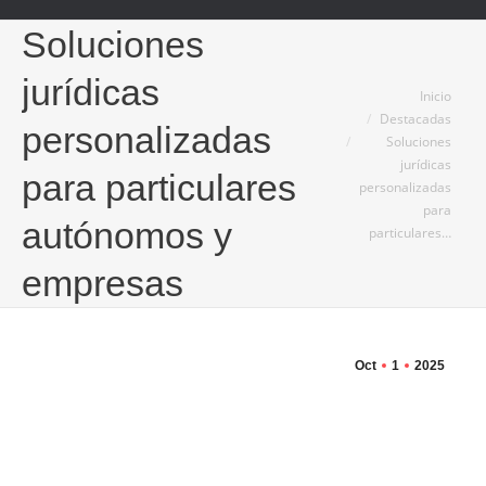
Soluciones
jurídicas
Estás aquí:
Inicio
Destacadas
personalizadas
Soluciones
jurídicas
para particulares
personalizadas
para
autónomos y
particulares…
empresas
Oct
1
2025