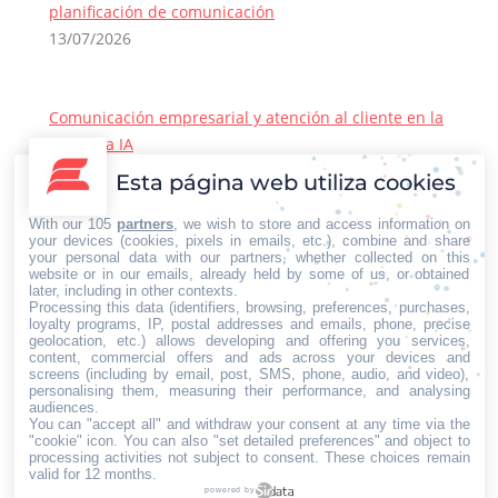
planificación de comunicación
13/07/2026
Comunicación empresarial y atención al cliente en la
era de la IA
22/06/2026
Esta página web utiliza cookies
Contacto Iberian Press
With our 105
partners
, we wish to store and access information on
Principales vías de contacto:
your devices (cookies, pixels in emails, etc.), combine and share
your personal data with our partners, whether collected on this
E-mail:
website or in our emails, already held by some of us, or obtained
later, including in other contexts.
info@iberianpress.es
Processing this data (identifiers, browsing, preferences, purchases,
Teléfono:
loyalty programs, IP, postal addresses and emails, phone, precise
geolocation, etc.) allows developing and offering you services,
+34 911863556
content, commercial offers and ads across your devices and
Fax:
screens (including by email, post, SMS, phone, audio, and video),
personalising them, measuring their performance, and analysing
+34 911863556
audiences.
You can "accept all" and withdraw your consent at any time via the
Encuéntranos en:
Facebook
X
YouTube
Rss
"cookie" icon
. You can also "set detailed preferences" and object to
processing activities not subject to consent. These choices remain
page
page
page
page
valid for 12 months.
powered by