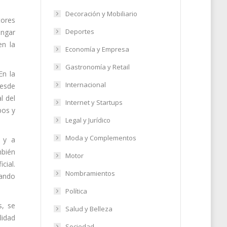
Decoración y Mobiliario
tores
Deportes
ongar
en la
Economía y Empresa
Gastronomía y Retail
En la
Internacional
Desde
l del
Internet y Startups
pos y
Legal y Jurídico
Moda y Complementos
e y a
mbién
Motor
cial.
Nombramientos
zando
Política
s, se
Salud y Belleza
lidad
Sociedad