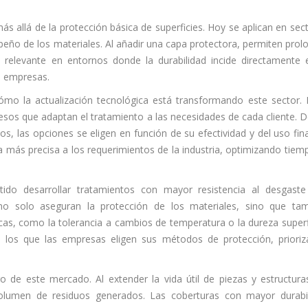
s allá de la protección básica de superficies. Hoy se aplican en sec
peño de los materiales. Al añadir una capa protectora, permiten prol
a relevante en entornos donde la durabilidad incide directamente 
as empresas.
o la actualización tecnológica está transformando este sector. 
sos que adaptan el tratamiento a las necesidades de cada cliente. 
os, las opciones se eligen en función de su efectividad y del uso fina
 más precisa a los requerimientos de la industria, optimizando tiem
ido desarrollar tratamientos con mayor resistencia al desgast
no solo aseguran la protección de los materiales, sino que ta
cas, como la tolerancia a cambios de temperatura o la dureza superfi
on los que las empresas eligen sus métodos de protección, priori
o de este mercado. Al extender la vida útil de piezas y estructura
olumen de residuos generados. Las coberturas con mayor durabi