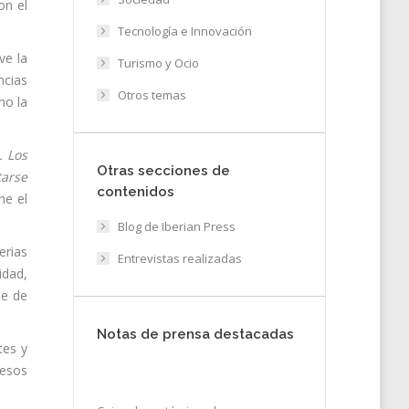
on el
Tecnología e Innovación
ve la
Turismo y Ocio
ncias
Otros temas
mo la
. Los
Otras secciones de
tarse
contenidos
ne el
Blog de Iberian Press
erias
Entrevistas realizadas
idad,
te de
Notas de prensa destacadas
tes y
cesos