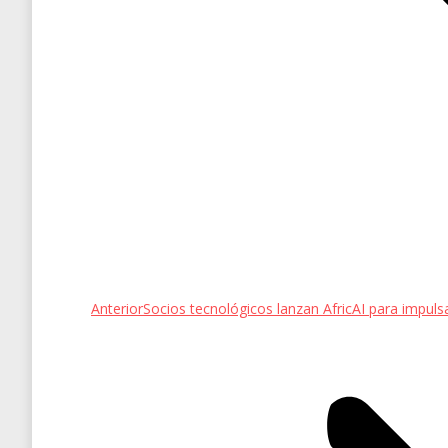
Entrada
Anterior
Socios tecnológicos lanzan AfricAI para impulsar 
anterior: