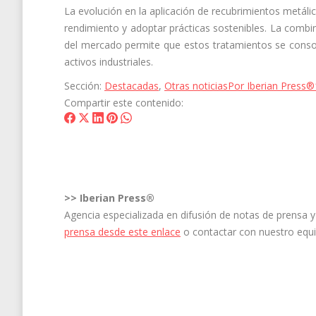
La evolución en la aplicación de recubrimientos metál
rendimiento y adoptar prácticas sostenibles. La combi
del mercado permite que estos tratamientos se conso
activos industriales.
Sección:
Destacadas
,
Otras noticias
Por
Iberian Press®
Compartir este contenido:
Share
Share
Share
Share
Share
on
on
on
on
on
Facebook
X
LinkedIn
Pinterest
WhatsApp
>>
Iberian Press®
Agencia especializada en difusión de notas de prensa
prensa desde este enlace
o contactar con nuestro equ
Navegación
entre
entradas