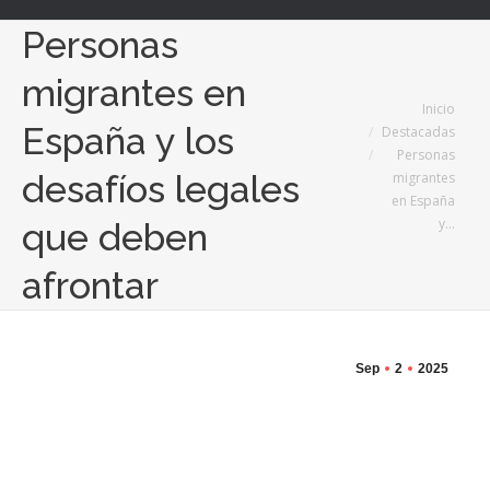
Personas
migrantes en
Estás aquí:
Inicio
España y los
Destacadas
Personas
desafíos legales
migrantes
en España
y…
que deben
afrontar
Sep
2
2025