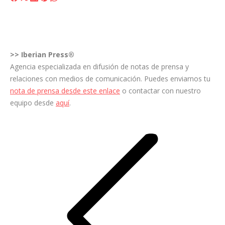
on
on
on
on
on
Facebook
X
LinkedIn
Pinterest
WhatsApp
>>
Iberian Press®
Agencia especializada en difusión de notas de prensa y
relaciones con medios de comunicación. Puedes enviarnos tu
nota de prensa desde este enlace
o contactar con nuestro
equipo desde
aquí
.
Navegación
entre
entradas