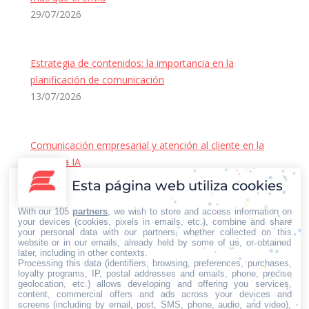
29/07/2026
Estrategia de contenidos: la importancia en la
planificación de comunicación
13/07/2026
Comunicación empresarial y atención al cliente en la
era de la IA
22/06/2026
Esta página web utiliza cookies
Contacto Iberian Press
With our 105
partners
, we wish to store and access information on
Principales vías de contacto:
your devices (cookies, pixels in emails, etc.), combine and share
your personal data with our partners, whether collected on this
E-mail:
website or in our emails, already held by some of us, or obtained
later, including in other contexts.
info@iberianpress.es
Processing this data (identifiers, browsing, preferences, purchases,
Teléfono:
loyalty programs, IP, postal addresses and emails, phone, precise
geolocation, etc.) allows developing and offering you services,
+34 911863556
content, commercial offers and ads across your devices and
Fax:
screens (including by email, post, SMS, phone, audio, and video),