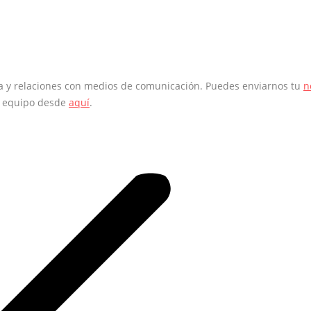
sa y relaciones con medios de comunicación. Puedes enviarnos tu
n
o equipo desde
aquí
.