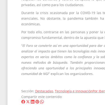
privadas, así como para los ciudadanos.
Durante la crisis ocasionada por la COVID-19 las t
esenciales. No obstante, la pandemia también ha i
económicas.
Por todo ello, centrarse en las personas y poner l
compromiso fundamental, dentro de la apuesta que ha
“
El Foro se convierte así en una oportunidad para dar a
analizar el impacto que tienen las tecnologías más innov
expertos en varios ámbitos como la confianza y la sob
nuevos métodos de búsqueda. También proporcionará
ofreciendo una oportunidad a los principales innovad
comunidad de NGI
” explican los organizadores.
Sección:
Destacadas
,
Tecnología e Innovación
Por
Ibe
Compartir este contenido:
Share
Share
Share
Share
Share