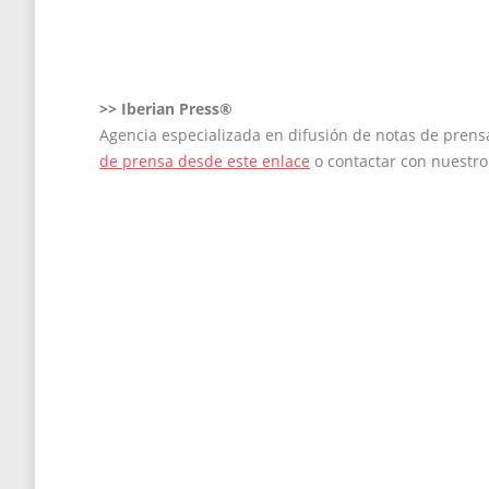
on
on
on
on
on
Facebook
X
LinkedIn
Pinterest
WhatsApp
>>
Iberian Press®
Agencia especializada en difusión de notas de pren
de prensa desde este enlace
o contactar con nuestr
Navegación
entre
entradas