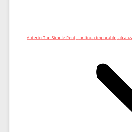
Entrada
Anterior
The Simple Rent, continua imparable, alcanza
anterior: