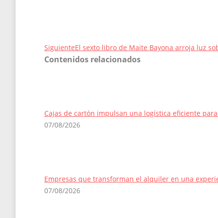
Entrada
Siguiente
El sexto libro de Maite Bayona arroja luz so
Contenidos relacionados
siguiente:
Cajas de cartón impulsan una logística eficiente par
07/08/2026
Empresas que transforman el alquiler en una experie
07/08/2026