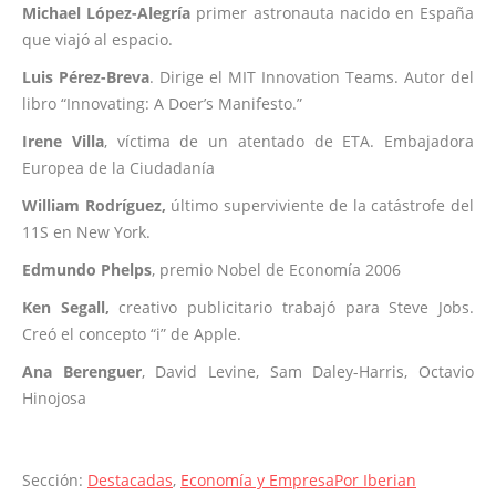
Michael López-Alegría
primer astronauta nacido en España
que viajó al espacio.
Luis Pérez-Breva
. Dirige el MIT Innovation Teams. Autor del
libro “Innovating: A Doer’s Manifesto.”
Irene Villa
, víctima de un atentado de ETA. Embajadora
Europea de la Ciudadanía
William Rodríguez,
último superviviente de la catástrofe del
11S en New York.
Edmundo Phelps
, premio Nobel de Economía 2006
Ken Segall,
creativo publicitario trabajó para Steve Jobs.
Creó el concepto “i” de Apple.
Ana Berenguer
, David Levine, Sam Daley-Harris, Octavio
Hinojosa
Sección:
Destacadas
,
Economía y Empresa
Por
Iberian