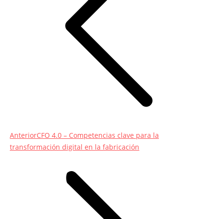
Entrada
Anterior
CFO 4.0 – Competencias clave para la
anterior:
transformación digital en la fabricación