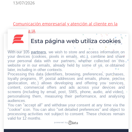
13/07/2026
Comunicación empresarial y atención al cliente en la
era de la IA
22/06/2026
Esta página web utiliza cookies
Contacto Iberian Press
With our 105
partners
, we wish to store and access information on
Principales vías de contacto:
your devices (cookies, pixels in emails, etc.), combine and share
your personal data with our partners, whether collected on this
E-mail:
website or in our emails, already held by some of us, or obtained
later, including in other contexts.
info@iberianpress.es
Processing this data (identifiers, browsing, preferences, purchases,
Teléfono:
loyalty programs, IP, postal addresses and emails, phone, precise
geolocation, etc.) allows developing and offering you services,
+34 911863556
content, commercial offers and ads across your devices and
Fax:
screens (including by email, post, SMS, phone, audio, and video),
personalising them, measuring their performance, and analysing
+34 911863556
audiences.
You can "accept all" and withdraw your consent at any time via the
Encuéntranos en:
Facebook
X
YouTube
Rss
"cookie" icon
. You can also "set detailed preferences" and object to
processing activities not subject to consent. These choices remain
page
page
page
page
valid for 12 months.
powered by
opens
opens
opens
opens
Home
Quiénes somos
Servicios
Contacto