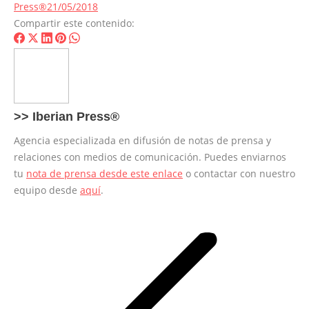
Press®
21/05/2018
Compartir este contenido:
Share
Share
Share
Share
Share
on
on
on
on
on
Facebook
X
LinkedIn
Pinterest
WhatsApp
>>
Iberian Press®
Agencia especializada en difusión de notas de prensa y
relaciones con medios de comunicación. Puedes enviarnos
tu
nota de prensa desde este enlace
o contactar con nuestro
equipo desde
aquí
.
Navegación
entre
entradas