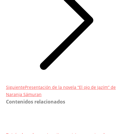
Entrada
Siguiente
Presentación de la novela “El ojo de Jazím” de
siguiente:
Naranja Sámuran
Contenidos relacionados