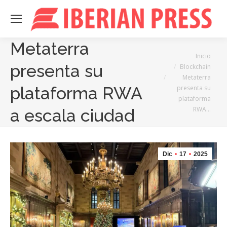
Metaterra
Estás aquí:
Inicio
presenta su
Blockchain
Metaterra
plataforma RWA
presenta su
plataforma
RWA…
a escala ciudad
Dic
17
2025