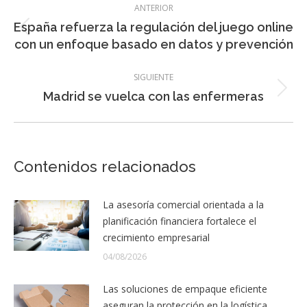
ANTERIOR
entre
España refuerza la regulación del juego online
Entrada
entradas
con un enfoque basado en datos y prevención
anterior:
SIGUIENTE
Entrada
Madrid se vuelca con las enfermeras
siguiente:
Contenidos relacionados
La asesoría comercial orientada a la
planificación financiera fortalece el
crecimiento empresarial
04/08/2026
Las soluciones de empaque eficiente
aseguran la protección en la logística