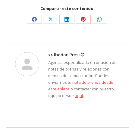
Compartir este contenido:
Share
Share
Share
Share
Share
on
on
on
on
on
Facebook
X
LinkedIn
Pinterest
WhatsApp
>>
Iberian Press®
Agencia especializada en difusión de
notas de prensa y relaciones con
medios de comunicación. Puedes
enviarnos tu
nota de prensa desde
este enlace
o contactar con nuestro
equipo desde
aquí
.
Navegación