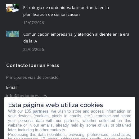
Estrategia de contenidos: la importancia en la
planificación de comunicación
13/07/2026
Comunicación empresarial y atención al cliente en la era
de la IA
22/06/2026
Contacto Iberian Press
Principales vías de contacto:
E-mail:
info@iberianpress.es
Esta página web utiliza cookies
Teléfono:
With our 105
partners
, we wish to store and access information on
+34 911863556
your devices (cookies, pixels in emails, etc.), combine and share
your personal data with our partners, whether collected on this
website or in our emails, already held by some of us, or obtained
Fax:
later, including in other contexts.
Processing this data (identifiers, browsing, preferences, purchases,
+34 911863556