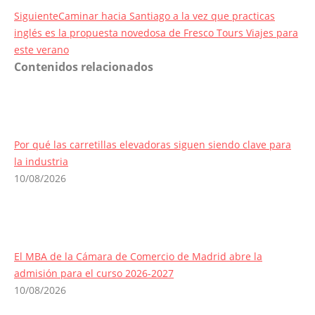
Entrada
Siguiente
Caminar hacia Santiago a la vez que practicas
siguiente:
inglés es la propuesta novedosa de Fresco Tours Viajes para
este verano
Contenidos relacionados
Por qué las carretillas elevadoras siguen siendo clave para
la industria
10/08/2026
El MBA de la Cámara de Comercio de Madrid abre la
admisión para el curso 2026-2027
10/08/2026