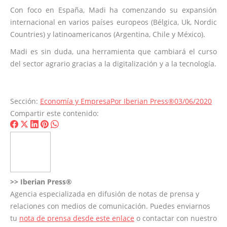
Con foco en España, Madi ha comenzando su expansión
internacional en varios países europeos (Bélgica, Uk, Nordic
Countries) y latinoamericanos (Argentina, Chile y México).
Madi es sin duda, una herramienta que cambiará el curso
del sector agrario gracias a la digitalización y a la tecnología.
Sección:
Economía y Empresa
Por
Iberian Press®
03/06/2020
Compartir este contenido:
Share
Share
Share
Share
Share
on
on
on
on
on
Facebook
X
LinkedIn
Pinterest
WhatsApp
>>
Iberian Press®
Agencia especializada en difusión de notas de prensa y
relaciones con medios de comunicación. Puedes enviarnos
tu
nota de prensa desde este enlace
o contactar con nuestro