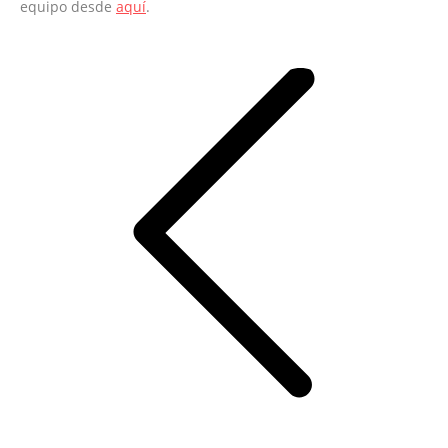
equipo desde
aquí
.
Navegación
entre
entradas