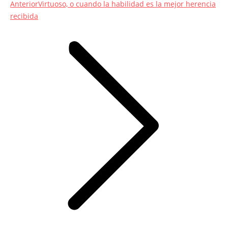
Entrada
Anterior
Virtuoso, o cuando la habilidad es la mejor herencia
anterior:
recibida