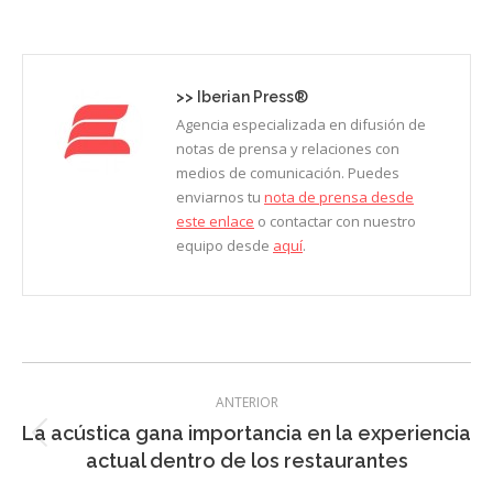
on
on
on
on
on
Facebook
X
LinkedIn
Pinterest
WhatsApp
>>
Iberian Press®
Agencia especializada en difusión de
notas de prensa y relaciones con
medios de comunicación. Puedes
enviarnos tu
nota de prensa desde
este enlace
o contactar con nuestro
equipo desde
aquí
.
Navegación
ANTERIOR
entre
La acústica gana importancia en la experiencia
Entrada
entradas
actual dentro de los restaurantes
anterior: