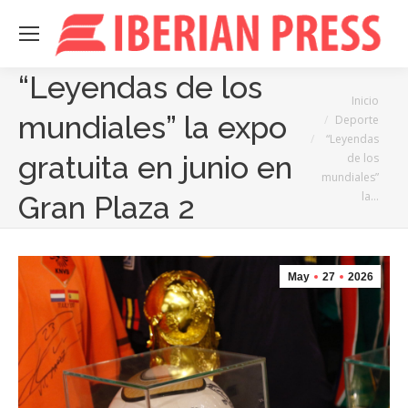
“Leyendas de los
Estás aquí:
Inicio
mundiales” la expo
Deporte
“Leyendas
gratuita en junio en
de los
mundiales”
la…
Gran Plaza 2
May
27
2026