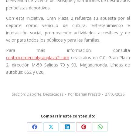
bienvenida de Vicente del Bosque y narraciones de destacados
periodistas deportivos.
Con esta iniciativa, Gran Plaza 2 refuerza su apuesta por el
deporte como vehículo de cultura, entretenimiento e
interacción social, promoviendo actividades accesibles y de
valor para todos los públicos y para las familias.
Para más información: consulta
centrocomercialgranplaza2.com
o visítalos en C.C. Gran Plaza
2, dirección M-50 Salidas 79 y 83, Majadahonda. Líneas de
autobús: 652 y 620.
Sección:
Deporte
,
Destacadas
Por
Iberian Press®
27/05/2026
Compartir este contenido:
Share
Share
Share
Share
Share