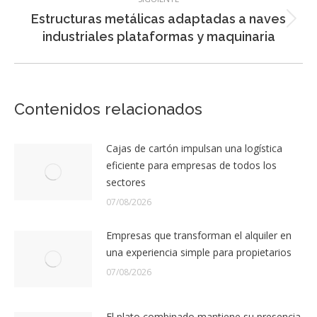
Estructuras metálicas adaptadas a naves
Entrada
industriales plataformas y maquinaria
siguiente:
Contenidos relacionados
Cajas de cartón impulsan una logística
eficiente para empresas de todos los
sectores
07/08/2026
Empresas que transforman el alquiler en
una experiencia simple para propietarios
07/08/2026
El plato combinado mantiene su presencia