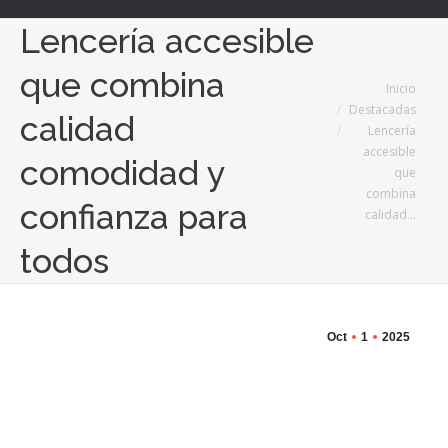
Lencería accesible
que combina
Estás aquí:
Inicio
Destacadas
calidad
Lencería
accesible
comodidad y
que
combina
confianza para
calidad…
todos
Oct
1
2025