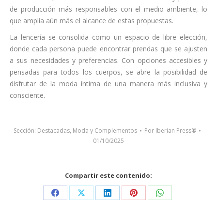
de producción más responsables con el medio ambiente, lo
que amplía aún más el alcance de estas propuestas.
La lencería se consolida como un espacio de libre elección,
donde cada persona puede encontrar prendas que se ajusten
a sus necesidades y preferencias. Con opciones accesibles y
pensadas para todos los cuerpos, se abre la posibilidad de
disfrutar de la moda íntima de una manera más inclusiva y
consciente.
Sección:
Destacadas
,
Moda y Complementos
Por
Iberian Press®
01/10/2025
Compartir este contenido:
Share
Share
Share
Share
Share
on
on
on
on
on