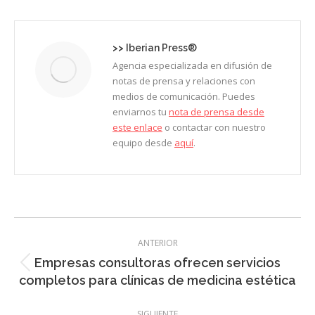
Facebook
X
LinkedIn
Pinterest
WhatsApp
>>
Iberian Press®
Agencia especializada en difusión de
notas de prensa y relaciones con
medios de comunicación. Puedes
enviarnos tu
nota de prensa desde
este enlace
o contactar con nuestro
equipo desde
aquí
.
Navegación
ANTERIOR
entre
Empresas consultoras ofrecen servicios
Entrada
entradas
completos para clínicas de medicina estética
anterior:
SIGUIENTE