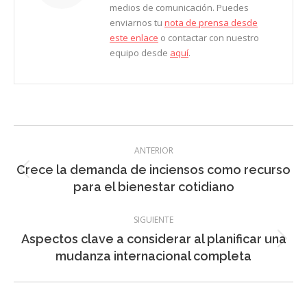
medios de comunicación. Puedes
enviarnos tu
nota de prensa desde
este enlace
o contactar con nuestro
equipo desde
aquí
.
Navegación
ANTERIOR
entre
Crece la demanda de inciensos como recurso
Entrada
entradas
para el bienestar cotidiano
anterior:
SIGUIENTE
Aspectos clave a considerar al planificar una
Entrada
mudanza internacional completa
siguiente: