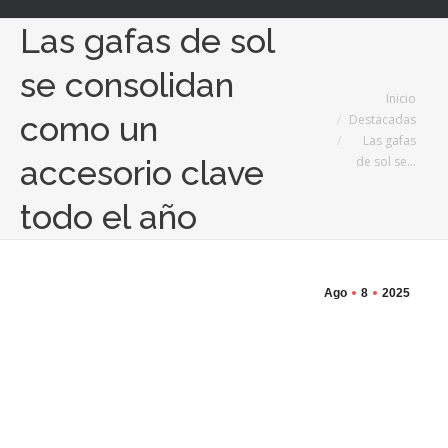
Las gafas de sol
se consolidan
Estás aquí:
Inicio
como un
Destacadas
Las gafas
de sol se…
accesorio clave
todo el año
Ago
8
2025