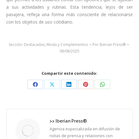
a sus actividades y rutinas. Esta tendencia, lejos de ser
pasajera, refleja una forma más consciente de relacionarse
con los objetos de uso cotidiano.
Sección:
Destacadas
,
Moda y Complementos
Por
Iberian Press®
08/08/2025
Compartir este contenido:
Share
Share
Share
Share
Share
on
on
on
on
on
Facebook
X
LinkedIn
Pinterest
WhatsApp
>>
Iberian Press®
Agencia especializada en difusión de
notas de prensa y relaciones con