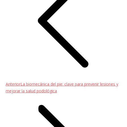
Entrada
Anterior
La biomecánica del pie: clave para prevenir lesiones y
anterior:
mejorar la salud podológica