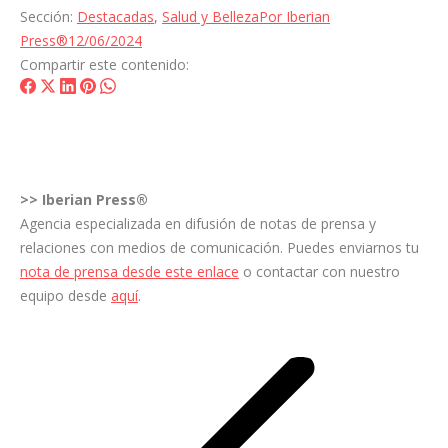
Sección:
Destacadas
,
Salud y Belleza
Por
Iberian
Press®
12/06/2024
Compartir este contenido:
Share
Share
Share
Share
Share
on
on
on
on
on
Facebook
X
LinkedIn
Pinterest
WhatsApp
>>
Iberian Press®
Agencia especializada en difusión de notas de prensa y
relaciones con medios de comunicación. Puedes enviarnos tu
nota de prensa desde este enlace
o contactar con nuestro
equipo desde
aquí
.
Navegación
entre
entradas