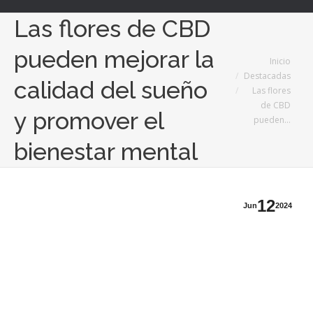
Las flores de CBD
pueden mejorar la
Estás aquí:
Inicio
Destacadas
calidad del sueño
Las flores
de CBD
y promover el
pueden…
bienestar mental
12
Jun
2024