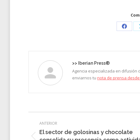
Comp
Share
on
Faceb
>>
Iberian Press®
Agencia especializada en difusión
enviarnos tu
nota de prensa desde
Navegación
ANTERIOR
entre
El sector de golosinas y chocolate
entradas
Entrada
consolida su presencia como activid