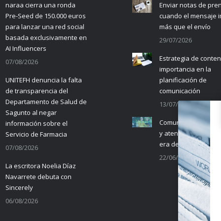
naraa cierra una ronda
Enviar notas de pre
Pre-Seed de 150.000 euros
cuando el mensaje 
para lanzar una red social
más que el envío
basada exclusivamente en
29/07/2026
AI Influencers
Estrategia de conten
07/08/2026
importancia en la
UNITEFH denuncia la falta
planificación de
de transparencia del
comunicación
Departamento de Salud de
13/07/2026
Sagunto al negar
Comunicación empre
información sobre el
y atención al cliente 
Servicio de Farmacia
era de la IA
07/08/2026
22/06/2026
La escritora Noelia Díaz
Navarrete debuta con
Sincerely
06/08/2026