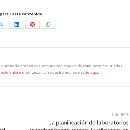
artir este contenido:
Share
Share
Share
Share
on
on
on
on
ook
X
LinkedIn
Pinterest
WhatsApp
 de notas de prensa y relaciones con medios de comunicación. Puedes
 este enlace
o contactar con nuestro equipo desde
aquí
.
SIGUIENTE
La planificación de laboratorios
Entrada
ad
microbiológicos mejora la eficiencia en