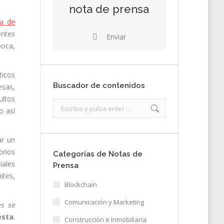
nota de prensa
da de
entes
Enviar
poca,
ticos
Buscador de contenidos
esas,
ultos
Search:
o así
ar un
orios
Categorías de Notas de
iales
Prensa
ites,
Blockchain
Comunicación y Marketing
es se
esta
.
Construcción e Inmobiliaria