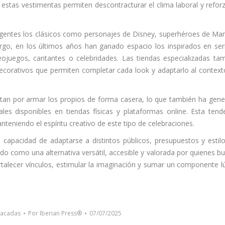
 estas vestimentas permiten descontracturar el clima laboral y reforz
igentes los clásicos como personajes de Disney, superhéroes de Mar
rgo, en los últimos años han ganado espacio los inspirados en ser
eojuegos, cantantes o celebridades. Las tiendas especializadas ta
ecorativos que permiten completar cada look y adaptarlo al context
tan por armar los propios de forma casera, lo que también ha gen
les disponibles en tiendas físicas y plataformas online. Esta tend
nteniendo el espíritu creativo de este tipo de celebraciones.
u capacidad de adaptarse a distintos públicos, presupuestos y estil
ado como una alternativa versátil, accesible y valorada por quienes b
ortalecer vínculos, estimular la imaginación y sumar un componente l
tacadas
Por
Iberian Press®
07/07/2025