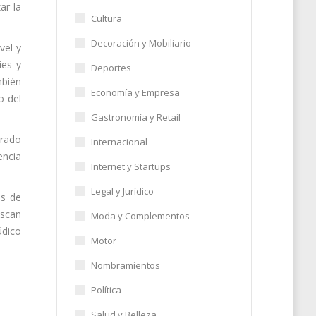
ar la
Cultura
Decoración y Mobiliario
vel y
ies y
Deportes
mbién
Economía y Empresa
o del
Gastronomía y Retail
erado
Internacional
encia
Internet y Startups
Legal y Jurídico
os de
uscan
Moda y Complementos
údico
Motor
Nombramientos
Política
Salud y Belleza