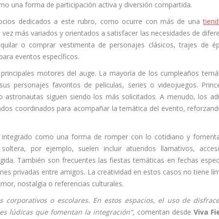
mo una forma de participación activa y diversión compartida.
gocios dedicados a este rubro, como ocurre con más de una
tien
vez más variados y orientados a satisfacer las necesidades de difer
lquilar o comprar vestimenta de personajes clásicos, trajes de é
para eventos específicos.
s principales motores del auge. La mayoría de los cumpleaños temá
sus personajes favoritos de películas, series o videojuegos. Princ
 astronautas siguen siendo los más solicitados. A menudo, los ad
ndos coordinados para acompañar la temática del evento, reforzand
an integrado como una forma de romper con lo cotidiano y foment
oltera, por ejemplo, suelen incluir atuendos llamativos, acces
gida. También son frecuentes las fiestas temáticas en fechas espec
 privadas entre amigos. La creatividad en estos casos no tiene lím
or, nostalgia o referencias culturales.
 corporativos o escolares. En estos espacios, el uso de disfrac
es lúdicas que fomentan la integración”
, comentan desde
Viva Fi