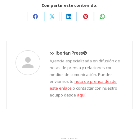
Compartir este contenido:
Share
Share
Share
Share
Share
on
on
on
on
on
Facebook
X
LinkedIn
Pinterest
WhatsApp
>>
Iberian Press®
Agencia especializada en difusión de
notas de prensa y relaciones con
medios de comunicación. Puedes
enviarnos tu
nota de prensa desde
este enlace
o contactar con nuestro
equipo desde
aquí
.
Navegación