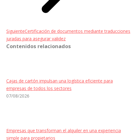
Entrada
Siguiente
Certificación de documentos mediante traducciones
siguiente:
juradas para asegurar validez
Contenidos relacionados
Cajas de cartón impulsan una logística eficiente para
empresas de todos los sectores
07/08/2026
Empresas que transforman el alquiler en una experiencia
simple para propietarios