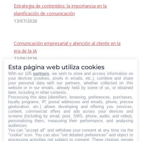
Estrategia de contenidos: la importancia en la
planificación de comunicación
13/07/2026
Comunicación empresarial y atención al cliente en la
era de la IA
22/06/2026
Contacto Iberian Press
Esta página web utiliza cookies
With our 105
partners
, we wish to store and access information on
Principales vías de contacto:
your devices (cookies, pixels in emails, etc.), combine and share
your personal data with our partners, whether collected on this
E-mail:
website or in our emails, already held by some of us, or obtained
later, including in other contexts.
info@iberianpress.es
Processing this data (identifiers, browsing, preferences, purchases,
Teléfono:
loyalty programs, IP, postal addresses and emails, phone, precise
geolocation, etc.) allows developing and offering you services,
+34 911863556
content, commercial offers and ads across your devices and
Fax:
screens (including by email, post, SMS, phone, audio, and video),
personalising them, measuring their performance, and analysing
+34 911863556
audiences.
You can "accept all" and withdraw your consent at any time via the
Encuéntranos en:
Facebook
X
YouTube
Rss
"cookie" icon
. You can also "set detailed preferences" and object to
processing activities not subject to consent. These choices remain