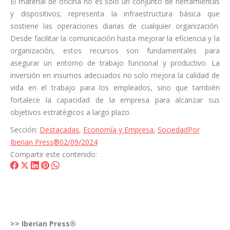
El material de oficina no es solo un conjunto de herramientas
y dispositivos; representa la infraestructura básica que
sostiene las operaciones diarias de cualquier organización.
Desde facilitar la comunicación hasta mejorar la eficiencia y la
organización, estos recursos son fundamentales para
asegurar un entorno de trabajo funcional y productivo. La
inversión en insumos adecuados no solo mejora la calidad de
vida en el trabajo para los empleados, sino que también
fortalece la capacidad de la empresa para alcanzar sus
objetivos estratégicos a largo plazo.
Sección:
Destacadas
,
Economía y Empresa
,
Sociedad
Por
Iberian Press®
02/09/2024
Compartir este contenido:
Share
Share
Share
Share
Share
on
on
on
on
on
Facebook
X
LinkedIn
Pinterest
WhatsApp
>>
Iberian Press®