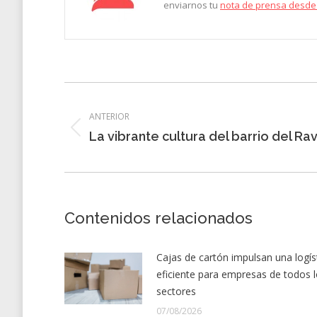
enviarnos tu
nota de prensa desde
Navegación
entre
ANTERIOR
Entrada
La vibrante cultura del barrio del Ra
entradas
anterior:
Contenidos relacionados
Cajas de cartón impulsan una logís
eficiente para empresas de todos 
sectores
07/08/2026