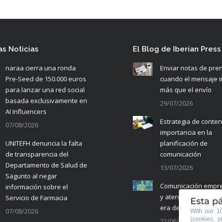
as Noticias
El Blog de Iberian Press
naraa cierra una ronda
Enviar notas de pre
Pre-Seed de 150.000 euros
cuando el mensaje 
para lanzar una red social
más que el envío
basada exclusivamente en
29/07/2026
AI Influencers
Estrategia de conten
07/08/2026
importancia en la
UNITEFH denuncia la falta
planificación de
de transparencia del
comunicación
Departamento de Salud de
13/07/2026
Sagunto al negar
Comunicación empre
información sobre el
y atención al cliente 
Servicio de Farmacia
Esta pá
era de la IA
07/08/2026
With our 
(cookies, p
22/06/2026