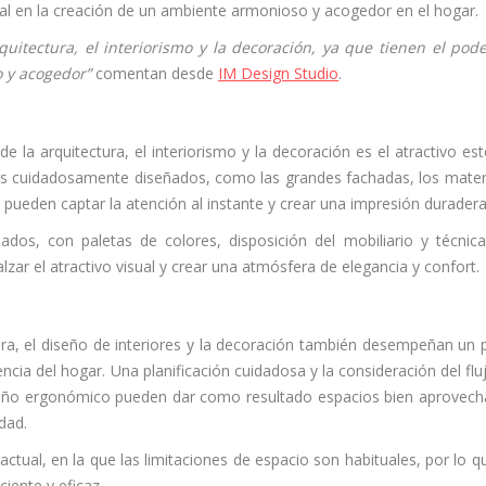
 en la creación de un ambiente armonioso y acogedor en el hogar.
uitectura, el interiorismo y la decoración, ya que tienen el pod
o y acogedor”
comentan desde
IM Design Studio
.
e la arquitectura, el interiorismo y la decoración es el atractivo est
os cuidadosamente diseñados, como las grandes fachadas, los mater
pueden captar la atención al instante y crear una impresión duradera
dos, con paletas de colores, disposición del mobiliario y técnic
ar el atractivo visual y crear una atmósfera de elegancia y confort.
ura, el diseño de interiores y la decoración también desempeñan un 
ciencia del hogar. Una planificación cuidadosa y la consideración del flu
 diseño ergonómico pueden dar como resultado espacios bien aprovec
idad.
tual, en la que las limitaciones de espacio son habituales, por lo q
iente y eficaz.