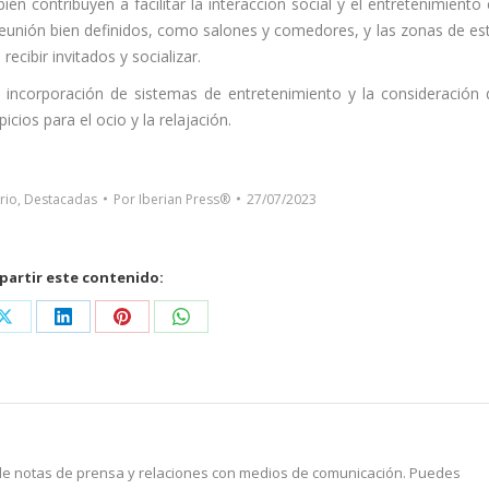
ién contribuyen a facilitar la interacción social y el entretenimiento 
reunión bien definidos, como salones y comedores, y las zonas de est
ecibir invitados y socializar.
 incorporación de sistemas de entretenimiento y la consideración 
icios para el ocio y la relajación.
rio
,
Destacadas
Por
Iberian Press®
27/07/2023
artir este contenido:
Share
Share
Share
Share
on
on
on
on
ook
X
LinkedIn
Pinterest
WhatsApp
 de notas de prensa y relaciones con medios de comunicación. Puedes