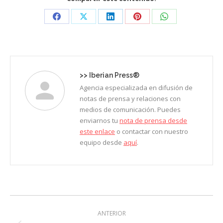
Share
Share
Share
Share
Share
on
on
on
on
on
Facebook
X
LinkedIn
Pinterest
WhatsApp
>>
Iberian Press®
Agencia especializada en difusión de
notas de prensa y relaciones con
medios de comunicación. Puedes
enviarnos tu
nota de prensa desde
este enlace
o contactar con nuestro
equipo desde
aquí
.
Navegación
ANTERIOR
entre