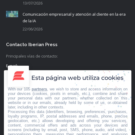
13/07/2026
Comunicación empresarial y atención al cliente en la era
de la IA
22/06/2026
Contacto Iberian Press
Principales vías de contacto:
E-mail:
info@iberianpress.es
Esta página web utiliza cookies
Teléfono:
With our 105
partners
, we wish to store and access information on
+34 911863556
your devices (cookies, pixels in emails, etc.), combine and share
your personal data with our partners, whether collected on this
website or in our emails, already held by some of us, or obtained
Fax:
later, including in other contexts.
Processing this data (identifiers, browsing, preferences, purchases,
+34 911863556
loyalty programs, IP, postal addresses and emails, phone, precise
geolocation, etc.) allows developing and offering you services,
Encuéntranos en:
content, commercial offers and ads across your devices and
Facebook
X
YouTube
Rss
screens (including by email, post, SMS, phone, audio, and video),
personalising them, measuring their performance, and analysing