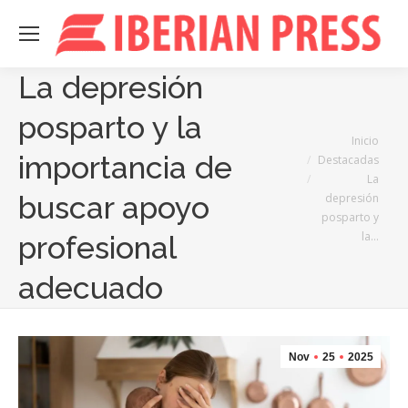
La depresión
posparto y la
Estás aquí:
Inicio
importancia de
Destacadas
La
buscar apoyo
depresión
posparto y
la…
profesional
adecuado
Nov
25
2025