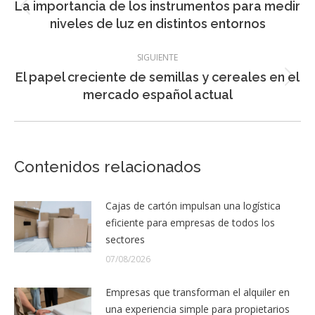
La importancia de los instrumentos para medir
Entrada
entradas
niveles de luz en distintos entornos
anterior:
SIGUIENTE
El papel creciente de semillas y cereales en el
Entrada
mercado español actual
siguiente:
Contenidos relacionados
Cajas de cartón impulsan una logística
eficiente para empresas de todos los
sectores
07/08/2026
Empresas que transforman el alquiler en
una experiencia simple para propietarios