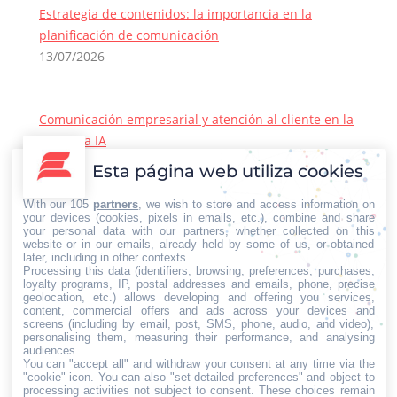
Estrategia de contenidos: la importancia en la
planificación de comunicación
13/07/2026
Comunicación empresarial y atención al cliente en la
era de la IA
22/06/2026
Esta página web utiliza cookies
Contacto Iberian Press
With our 105
partners
, we wish to store and access information on
Principales vías de contacto:
your devices (cookies, pixels in emails, etc.), combine and share
your personal data with our partners, whether collected on this
E-mail:
website or in our emails, already held by some of us, or obtained
later, including in other contexts.
info@iberianpress.es
Processing this data (identifiers, browsing, preferences, purchases,
Teléfono:
loyalty programs, IP, postal addresses and emails, phone, precise
geolocation, etc.) allows developing and offering you services,
+34 911863556
content, commercial offers and ads across your devices and
Fax:
screens (including by email, post, SMS, phone, audio, and video),
personalising them, measuring their performance, and analysing
+34 911863556
audiences.
You can "accept all" and withdraw your consent at any time via the
Encuéntranos en:
Facebook
X
YouTube
Rss
"cookie" icon
. You can also "set detailed preferences" and object to
processing activities not subject to consent. These choices remain