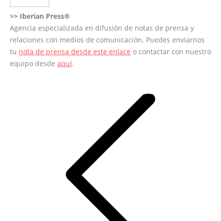
>>
Iberian Press®
Agencia especializada en difusión de notas de prensa y
relaciones con medios de comunicación. Puedes enviarnos
tu
nota de prensa desde este enlace
o contactar con nuestro
equipo desde
aquí
.
Navegación
entre
entradas