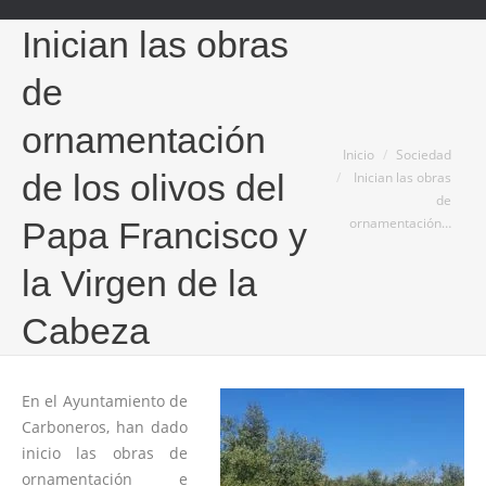
Inician las obras
de
ornamentación
Estás aquí:
Inicio
Sociedad
de los olivos del
Inician las obras
de
ornamentación…
Papa Francisco y
la Virgen de la
Cabeza
En el Ayuntamiento de
Carboneros, han dado
inicio las obras de
ornamentación e