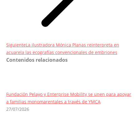
Entrada
Siguiente
La ilustradora Mónica Planas reinterpreta en
siguiente:
acuarela las ecografías convencionales de embriones
Contenidos relacionados
Fundación Pelayo y Enterprise Mobility se unen para apoyar
a familias monomarentales a través de YMCA
27/07/2026