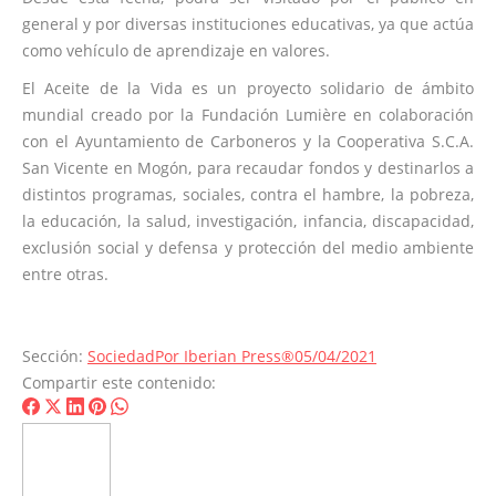
general y por diversas instituciones educativas, ya que actúa
como vehículo de aprendizaje en valores.
El Aceite de la Vida es un proyecto solidario de ámbito
mundial creado por la Fundación Lumière en colaboración
con el Ayuntamiento de Carboneros y la Cooperativa S.C.A.
San Vicente en Mogón, para recaudar fondos y destinarlos a
distintos programas, sociales, contra el hambre, la pobreza,
la educación, la salud, investigación, infancia, discapacidad,
exclusión social y defensa y protección del medio ambiente
entre otras.
Sección:
Sociedad
Por
Iberian Press®
05/04/2021
Compartir este contenido:
Share
Share
Share
Share
Share
on
on
on
on
on
Facebook
X
LinkedIn
Pinterest
WhatsApp