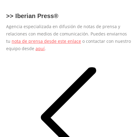
>>
Iberian Press®
Agencia especializada en difusión de notas de prensa y
relaciones con medios de comunicación. Puedes enviarnos
tu
nota de prensa desde este enlace
o contactar con nuestro
equipo desde
aquí
.
Navegación
entre
entradas