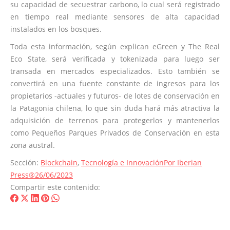
su capacidad de secuestrar carbono, lo cual será registrado
en tiempo real mediante sensores de alta capacidad
instalados en los bosques.
Toda esta información, según explican eGreen y The Real
Eco State, será verificada y tokenizada para luego ser
transada en mercados especializados. Esto también se
convertirá en una fuente constante de ingresos para los
propietarios -actuales y futuros- de lotes de conservación en
la Patagonia chilena, lo que sin duda hará más atractiva la
adquisición de terrenos para protegerlos y mantenerlos
como Pequeños Parques Privados de Conservación en esta
zona austral.
Sección:
Blockchain
,
Tecnología e Innovación
Por
Iberian
Press®
26/06/2023
Compartir este contenido:
Share
Share
Share
Share
Share
on
on
on
on
on
Facebook
X
LinkedIn
Pinterest
WhatsApp