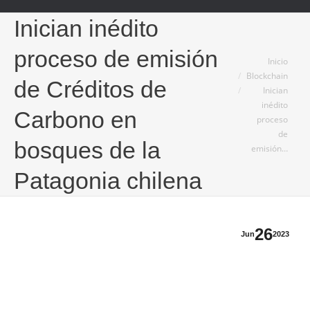
Inician inédito
proceso de emisión
Estás aquí:
Inicio
Blockchain
de Créditos de
Inician
inédito
Carbono en
proceso
de
bosques de la
emisión…
Patagonia chilena
26
Jun
2023