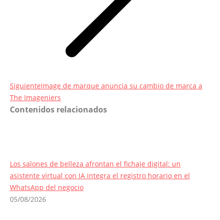
Entrada
Siguiente
Image de marque anuncia su cambio de marca a
siguiente:
The Imageniers
Contenidos relacionados
Los salones de belleza afrontan el fichaje digital: un
asistente virtual con IA integra el registro horario en el
WhatsApp del negocio
05/08/2026