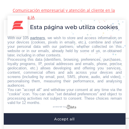
Comunicación empresarial y atención al cliente en la
era de la IA
22/06/2026
Esta página web utiliza cookies
Contacto Iberian Press
With our 105
partners
, we wish to store and access information on
Principales vías de contacto:
your devices (cookies, pixels in emails, etc.), combine and share
your personal data with our partners, whether collected on this
E-mail:
website or in our emails, already held by some of us, or obtained
later, including in other contexts.
info@iberianpress.es
Processing this data (identifiers, browsing, preferences, purchases,
Teléfono:
loyalty programs, IP, postal addresses and emails, phone, precise
geolocation, etc.) allows developing and offering you services,
+34 911863556
content, commercial offers and ads across your devices and
Fax:
screens (including by email, post, SMS, phone, audio, and video),
personalising them, measuring their performance, and analysing
+34 911863556
audiences.
You can "accept all" and withdraw your consent at any time via the
Encuéntranos en:
Facebook
X
YouTube
Rss
"cookie" icon
. You can also "set detailed preferences" and object to
processing activities not subject to consent. These choices remain
page
page
page
page
valid for 12 months.
powered by
opens
opens
opens
opens
Home
Quiénes somos
Servicios
Contacto
in
in
in
in
Accept all
Menú footer
new
new
new
new
Iberian Press® - Agencia especializada en relaciones