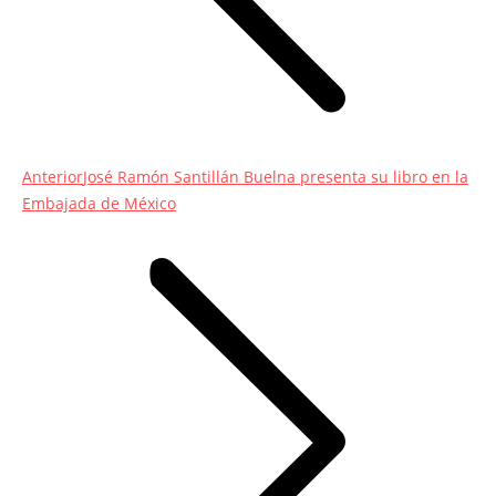
Entrada
Anterior
José Ramón Santillán Buelna presenta su libro en la
anterior:
Embajada de México