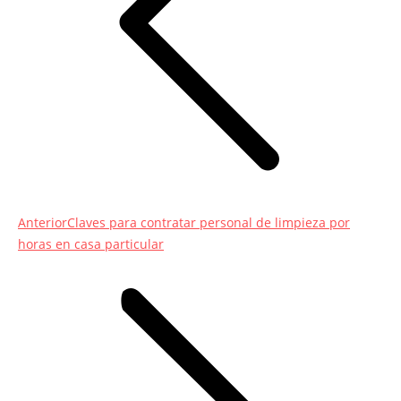
Entrada
Anterior
Claves para contratar personal de limpieza por
anterior:
horas en casa particular