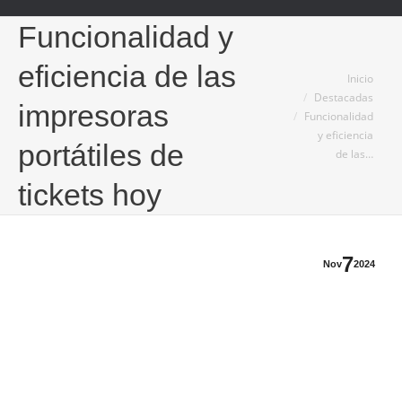
Funcionalidad y
eficiencia de las
Estás aquí:
Inicio
Destacadas
impresoras
Funcionalidad
y eficiencia
portátiles de
de las…
tickets hoy
7
Nov
2024