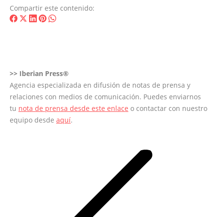
Compartir este contenido:
Share
Share
Share
Share
Share
on
on
on
on
on
Facebook
X
LinkedIn
Pinterest
WhatsApp
>>
Iberian Press®
Agencia especializada en difusión de notas de prensa y
relaciones con medios de comunicación. Puedes enviarnos
tu
nota de prensa desde este enlace
o contactar con nuestro
equipo desde
aquí
.
Navegación
entre
entradas