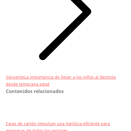
Entrada
Siguiente
La importancia de llevar a los niños al dentista
siguiente:
desde temprana edad
Contenidos relacionados
Cajas de cartón impulsan una logística eficiente para
empresas de todos los sectores